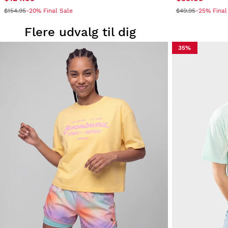
$154.95
-20% Final Sale
$49.95
-25% Final
Flere udvalg til dig
35%