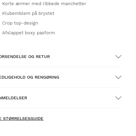
Korte ærmer med ribbede manchetter
Klubemblem på brystet
Crop top-design
Afslappet boxy pasform
ORSENDELSE OG RETUR
EDLIGEHOLD OG RENGØRING
RATIS forsendelse på ordrer over $300.00
NMELDELSER
jemmelevering
GRATIS
over $300.00
 Der er endnu ikke indsamlet anmeldelser for dette
ew content loaded
rodukt -
E STØRRELSESGUIDE
Vær den første til at skrive en anmeldelse