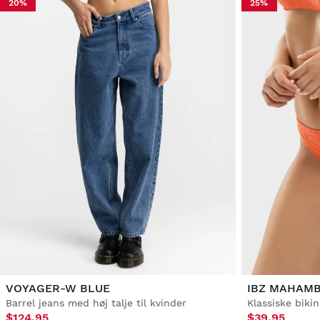
20%
25%
VOYAGER-W BLUE
IBZ MAHAM
Barrel jeans med høj talje til kvinder
Klassiske bikin
$124.95
$39.95