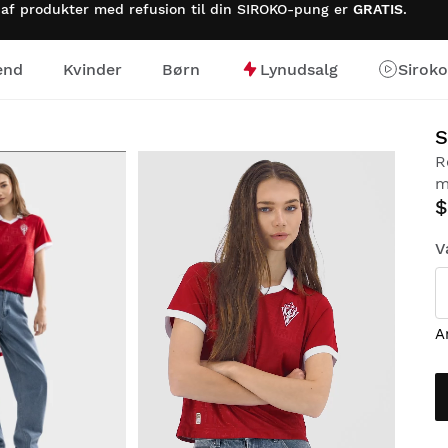
 af produkter med refusion til din SIROKO-pung er
GRATIS
.
nd
Kvinder
Børn
Lynudsalg
Sirok
S
R
m
$
V
A