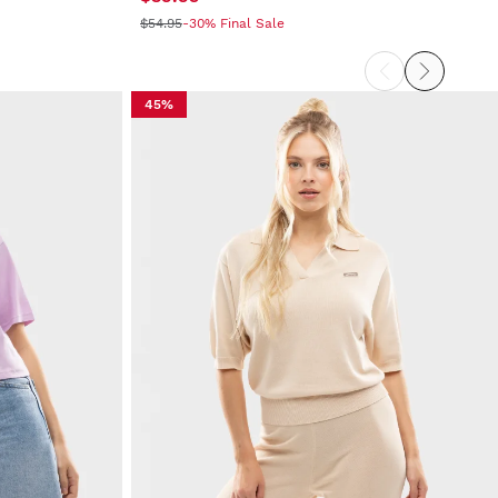
$54.95
-30% Final Sale
45%