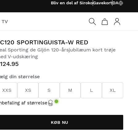
Bliv en del af Siroko
Gavekort
DA
o TV
Log ind
C120 SPORTINGUISTA-W RED
eal Sporting de Gijón 120-årsjubilæum kort trøje
ed V-udskæring
124.95
ælg din størrelse
XXS
XS
S
M
L
XL
nbefaling af størrelse
KØB NU