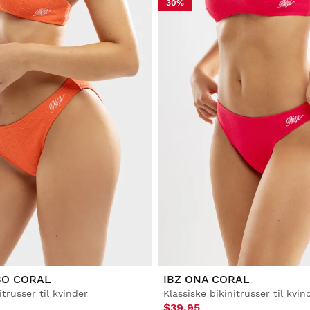
30%
BO CORAL
IBZ ONA CORAL
itrusser til kvinder
Klassiske bikinitrusser til kvin
$39.95