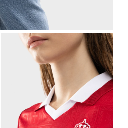
P
D
a
p
D
S
R