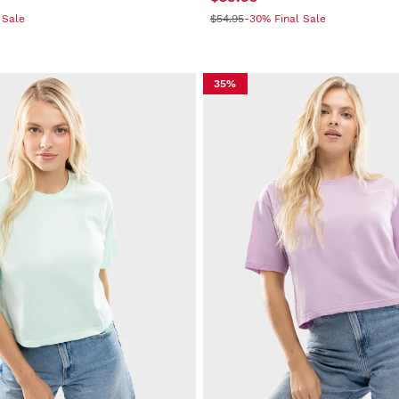
 Sale
$54.95
-30% Final Sale
35%