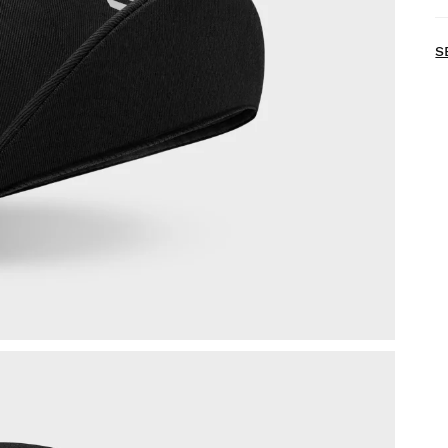
G
S
H
P
D
a
p
D
S
R