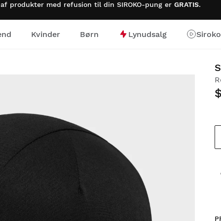
 af produkter med refusion til din SIROKO-pung er
GRATIS
.
nd
Kvinder
Børn
Lynudsalg
Sirok
S
R
P