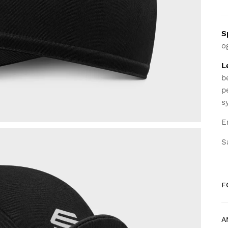
S
o
L
b
p
s
E
S
F
A