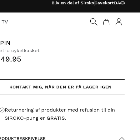
Bliv en del af Siroko
Gavekort
DA
o TV
Log ind
PIN
etro cykelkasket
$49.95
KONTAKT MIG, NÅR DEN ER PÅ LAGER IGEN
Returnering af produkter med refusion til din
SIROKO-pung er
GRATIS
.
RODUKTBESKRIVELSE