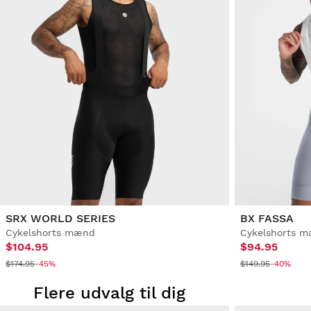
SRX WORLD SERIES
BX FASSA
Cykelshorts mænd
Cykelshorts 
$104.95
$94.95
$174.95
-45%
$149.95
-40%
Flere udvalg til dig