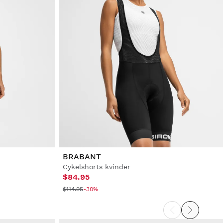
BRABANT
Cykelshorts kvinder
$84.95
$114.95
-30%