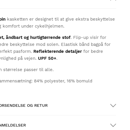
pin
kasketten er designet til at give ekstra beskyttelse
g komfort under cykelhjelmen.
et, åndbart og hurtigtørrende stof
. Flip-up visir for
edre beskyttelse mod solen. Elastisk bånd bagpå for
erfekt pasform.
Reflekterende detaljer
for bedre
ynlighed på vejen.
UPF 50+
.
n størrelse passer til alle.
ammensætning: 84% polyester, 16% bomuld
ORSENDELSE OG RETUR
NMELDELSER