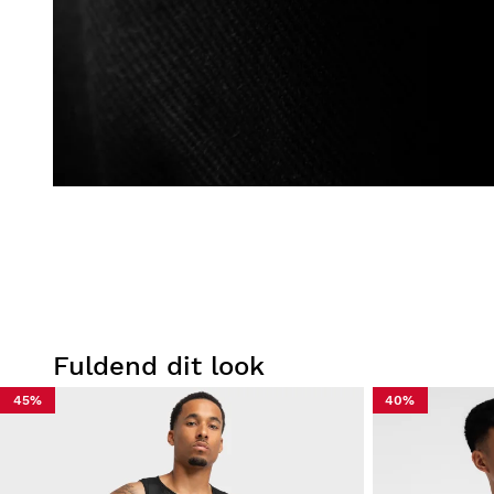
Fuldend dit look
45%
40%