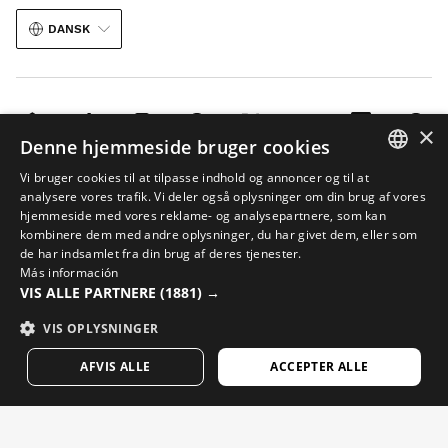
DANSK
×
Denne hjemmeside bruger cookies
Juridisk meddelelse
Cookies
Vilkårene og betingelserne
AI i billeder
Vi bruger cookies til at tilpasse indhold og annoncer og til at
SPANISH
analysere vores trafik. Vi deler også oplysninger om din brug af vores
Sitemap
hjemmeside med vores reklame- og analysepartnere, som kan
ENGLISH
© 2026 Siroko
kombinere dem med andre oplysninger, du har givet dem, eller som
de har indsamlet fra din brug af deres tjenester.
GREEK
Más información
VIS ALLE PARTNERE
(1881) →
DANISH
GERMAN
VIS OPLYSNINGER
FINNISH
AFVIS ALLE
ACCEPTER ALLE
FRENCH
DUTCH