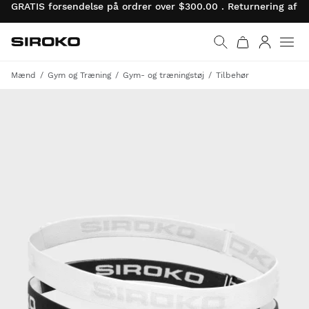
GRATIS forsendelse på ordrer over $300.00 . Returnering af 
Siroko.com
Gå til startsiden
Log ind
Mænd
Gym og Træning
Gym- og træningstøj
Tilbehør