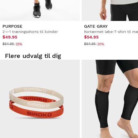
Refusion via den oprindelige betalingsmetode
Fra
$9.95
PURPOSE
GATE GRAY
2-i-1 træningsshorts til kvinder
Kortærmet løbe-T-shirt til m
$49.95
$54.95
$64.95
$64.95
-25%
-20%
Flere udvalg til dig