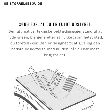
produkt -
SE STØRRELSESGUIDE
Vær den første til at skrive en anmeldelse
SØRG FOR, AT DU ER FULDT UDSTYRET
Den ultimative, tekniske beklædningsgenstand til at
Prøv vores produkter komfortabelt i eget hjem.
at bytte
nyde sneen, bjergene eller et hvilket som helst sted,
Du har 30 dage fra leveringsdatoen og frem til at
størrelse
du foretrækker. Den er designet til at give dig den
anmode om en returnering. Returnering af
er helt
bedste beskyttelse mod kulden, når du har mest
produkter for
GRATIS!
brug for det.
Du kan nemt og hurtigt returnere et produkt via din
Siroko-konto.
Refusion via den oprindelige betalingsmetode
Fra
$9.95