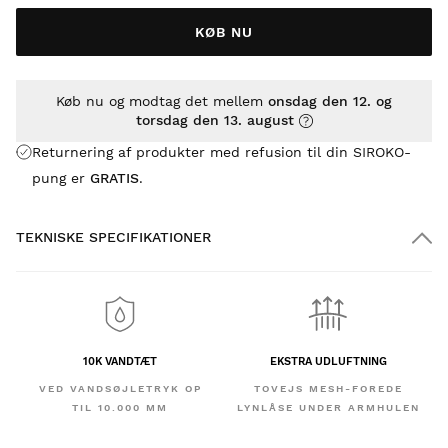
KØB NU
Køb nu og modtag det mellem
onsdag den 12. og
torsdag den 13. august
Returnering af produkter med refusion til din SIROKO-
pung er
GRATIS
.
TEKNISKE SPECIFIKATIONER
10K VANDTÆT
EKSTRA UDLUFTNING
VED VANDSØJLETRYK OP
TOVEJS MESH-FOREDE
TIL 10.000 MM
LYNLÅSE UNDER ARMHULEN