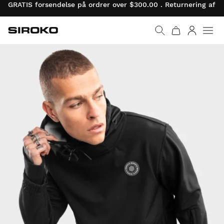
GRATIS forsendelse på ordrer over $300.00 . Returnering af 
Siroko.com
Gå til startsiden
Log ind