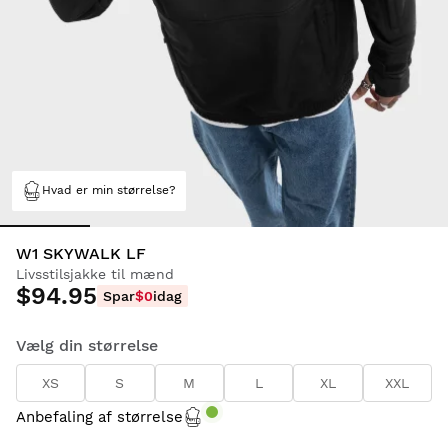
Hvad er min størrelse?
W1 SKYWALK LF
Livsstilsjakke til mænd
$94.95
Spar
$0
idag
Vælg din størrelse
XS
S
M
L
XL
XXL
Anbefaling af størrelse