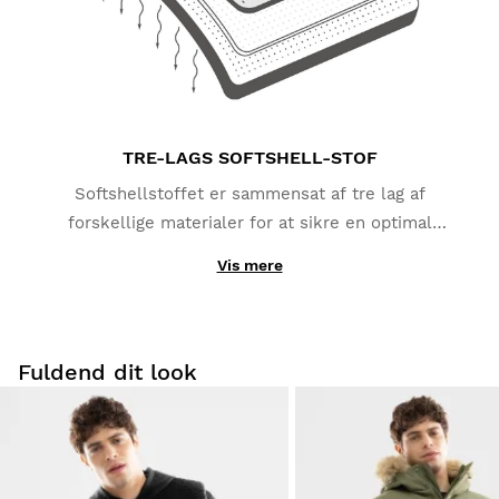
TRE-LAGS SOFTSHELL-STOF
Softshellstoffet er sammensat af tre lag af
forskellige materialer for at sikre en optimal
ydeevne. Det yderste lag er fremstillet af polyester
Vis mere
og elastan og beskytter mod sne og regn
(vandsøjletryk op til 10.000 mm). Det mellemste lag
er lavet af en TPU-membran, der beskytter dig mod
vinden og transporterer fugt væk fra din krop. Det
Fuldend dit look
inderste lag giver fremragende varmeisolering takket
være mikro-fleece stoffet i polyester, der hjælper
med at holde på kropsvarmen.