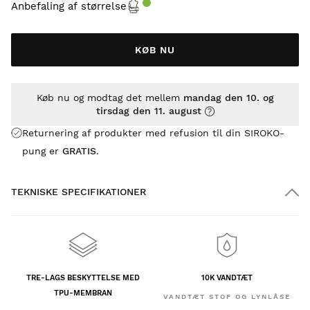
Anbefaling af størrelse
KØB NU
Køb nu og modtag det mellem
mandag den 10. og
tirsdag den 11. august
Returnering af produkter med refusion til din SIROKO-
pung er
GRATIS
.
TEKNISKE SPECIFIKATIONER
TRE-LAGS BESKYTTELSE MED
10K VANDTÆT
TPU-MEMBRAN
VANDTÆT STOF OG LYNLÅSE