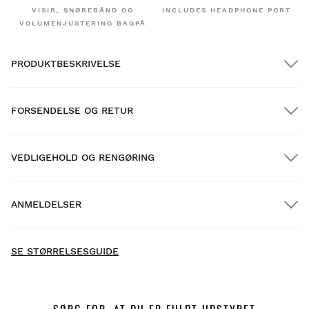
VISIR, SNØREBÅND OG
INCLUDES HEADPHONE PORT
VOLUMENJUSTERING BAGPÅ
PRODUKTBESKRIVELSE
FORSENDELSE OG RETUR
VEDLIGEHOLD OG RENGØRING
GRATIS forsendelse på ordrer over $300.00
ANMELDELSER
Hjemmelevering
GRATIS
over $300.00
- Der er endnu ikke indsamlet anmeldelser for dette
New content loaded
produkt -
SE STØRRELSESGUIDE
Vær den første til at skrive en anmeldelse
SØRG FOR, AT DU ER FULDT UDSTYRET