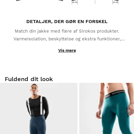
DETALJER, DER GØR EN FORSKEL
Match din jakke med flere af Sirokos produkter.
Varmeisolation, beskyttelse og ekstra funktioner,
som du helt sikkert vil sætte pris på, såsom
Vis mere
liftkortlomme, lynlåse under armhulen og en ekstra
inderlomme til din mobil.
Fuldend dit look