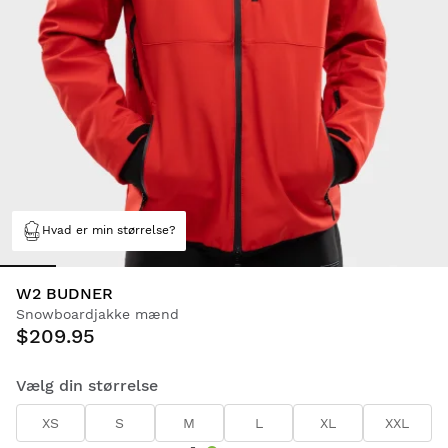
Hvad er min størrelse?
W2 BUDNER
Snowboardjakke mænd
$209.95
Vælg din størrelse
XS
S
M
L
XL
XXL