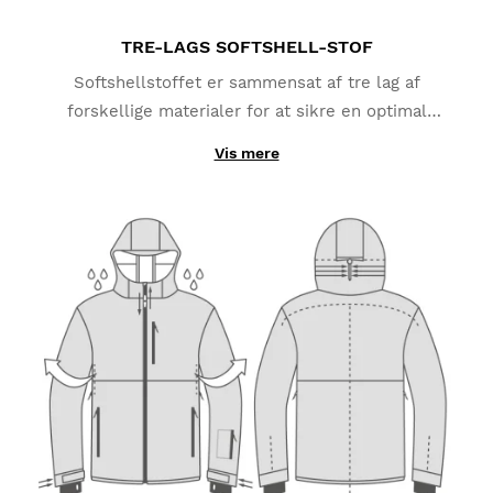
TRE-LAGS SOFTSHELL-STOF
Softshellstoffet er sammensat af tre lag af
forskellige materialer for at sikre en optimal
ydeevne. Det yderste lag er fremstillet af polyester
Vis mere
og elastan og beskytter mod sne og regn
(vandsøjletryk op til 10.000 mm). Det mellemste lag
er lavet af en TPU-membran, der beskytter dig mod
vinden og transporterer fugt væk fra din krop. Det
inderste lag giver fremragende varmeisolering takket
være mikro-fleece stoffet i polyester, der hjælper
med at holde på kropsvarmen.