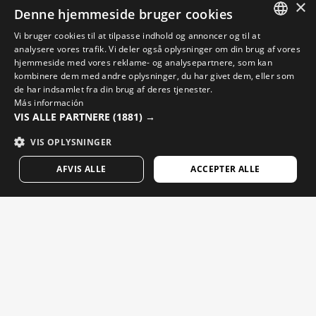
×
Find din Siroko-butik
Denne hjemmeside bruger cookies
Vi bruger cookies til at tilpasse indhold og annoncer og til at
SPANISH
analysere vores trafik. Vi deler også oplysninger om din brug af vores
hjemmeside med vores reklame- og analysepartnere, som kan
ENGLISH
kombinere dem med andre oplysninger, du har givet dem, eller som
de har indsamlet fra din brug af deres tjenester.
GREEK
Cykelvideoer
Más información
VIS ALLE PARTNERE
(1881) →
DANISH
Ski-videoer
GERMAN
VIS OPLYSNINGER
Snowboard-videoer
FINNISH
Adventure-videoer
AFVIS ALLE
ACCEPTER ALLE
FRENCH
E-mails, der betyder noget. Tilmeld dig for at få nyheder og
DUTCH
opdateringer fra Siroko.
POLISH
W2 BUDNER
$209.95
Skriv din e-mail
KOREAN
KØB NU
NORWEGIAN
Kvinde
Mand
SEND
CZECH