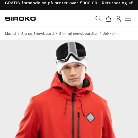
GRATIS forsendelse på ordrer over $300.00 . Returnering af 
Siroko.com
Gå til startsiden
Log ind
Mænd
Ski og Snowboard
Ski- og snowboardtøj
Jakker