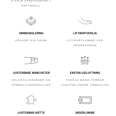
4-VEJS STRETCHSTOF I
SOFTSHELL
VARMEISOLERING
LIFTKORTVENLIG
HOLDER DIG VARM
LIFTKORTLOMME VED
UNDERARMEN
JUSTERBARE MANCHETER
EKSTRA UDLUFTNING
VELCROLUKNINGER OG
TOVEJS MESH-FOREDE
TOMMELFINGERHULLER
LYNLÅSE UNDER ARMHULEN
JUSTERBAR HÆTTE
INDERLOMME