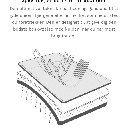
Den ultimative, tekniske beklædningsgenstand til at
Prøv vores produkter komfortabelt i eget hjem.
at bytte
nyde sneen, bjergene eller et hvilket som helst sted,
Du har 30 dage fra leveringsdatoen og frem til at
størrelse
du foretrækker. Den er designet til at give dig den
anmode om en returnering. Returnering af
er helt
bedste beskyttelse mod kulden, når du har mest
produkter for
GRATIS!
brug for det.
Du kan nemt og hurtigt returnere et produkt via din
Siroko-konto.
Refusion via den oprindelige betalingsmetode
Fra
$9.95