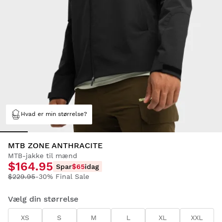
Hvad er min størrelse?
MTB ZONE ANTHRACITE
MTB-jakke til mænd
$164.95
Spar
$65
idag
$229.95
-30% Final Sale
Vælg din størrelse
XS
S
M
L
XL
XXL