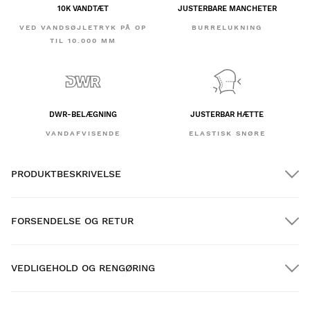
10K VANDTÆT
JUSTERBARE MANCHETER
VED VANDSØJLETRYK PÅ OP
BURRELUKNING
TIL 10.000 MM
DWR-BELÆGNING
JUSTERBAR HÆTTE
VANDAFVISENDE
ELASTISK SNØRE
PRODUKTBESKRIVELSE
FORSENDELSE OG RETUR
VEDLIGEHOLD OG RENGØRING
GRATIS forsendelse på ordrer over $300.00