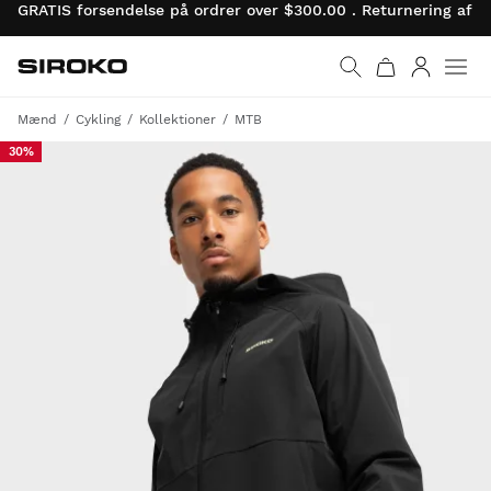
GRATIS forsendelse på ordrer over $300.00 . Returnering af 
Siroko.com
Gå til startsiden
Log ind
Mænd
Cykling
Kollektioner
MTB
30%