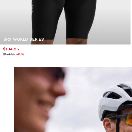
SRX WORLD SERIES
$104.95
$174.95
-45%