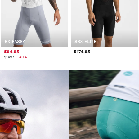
BX FASSA
SRX ELITE
$94.95
$174.95
$149.95
-40%