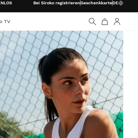
ENLOS
Bei Siroko registrieren
Geschenkkarte
DE
ko TV
Anmelden