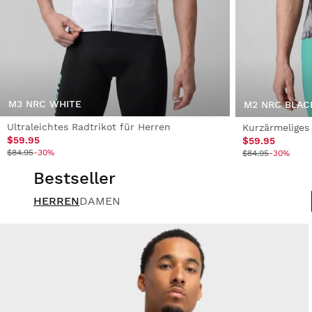
M3 NRC WHITE
M2 NRC BLAC
Ultraleichtes Radtrikot für Herren
Kurzärmeliges
$59.95
$59.95
$84.95
-30%
$84.95
-30%
Bestseller
HERREN
DAMEN