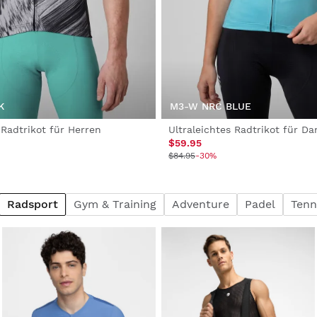
K
M3-W NRC BLUE
 Radtrikot für Herren
Ultraleichtes Radtrikot für D
$59.95
$84.95
-30%
Radsport
Gym & Training
Adventure
Padel
Tenn