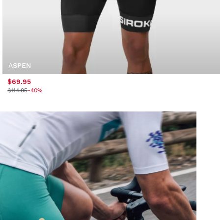
ASPEN
$69.95
$114.95
-40%