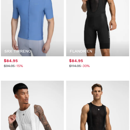
SRX TIRRENO
FLANDRIEN
$84.95
$84.95
$94.95
-15%
$114.95
-30%