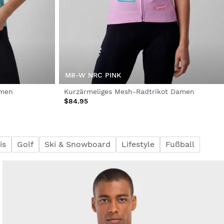
M8-W NRC PINK
amen
Kurzärmeliges Mesh-Radtrikot Damen
$84.95
is
Golf
Ski & Snowboard
Lifestyle
Fußball