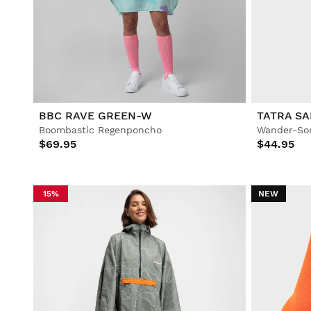
Fußball
Lifestyle
Lifestyle
Fußball
Fußball
Collabs
Collabs
BBC RAVE GREEN-W
TATRA S
Boombastic Regenponcho
Wander-So
$69.95
$44.95
Alle Ansehen Herren
Alle Ansehen Damen
Alle Ansehen Kinder
15%
NEW