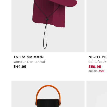
TATRA MAROON
NIGHT P
Wander-Sonnenhut
Schlafsack
$44.95
$59.95
$69.95
-15%