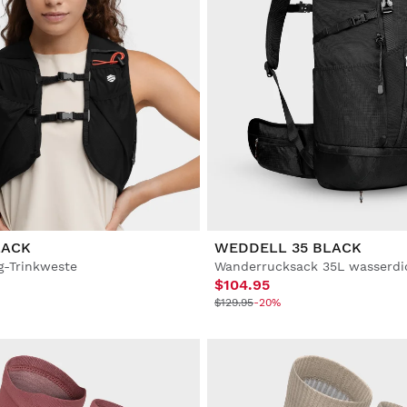
LACK
WEDDELL 35 BLACK
g-Trinkweste
$104.95
$129.95
-20%