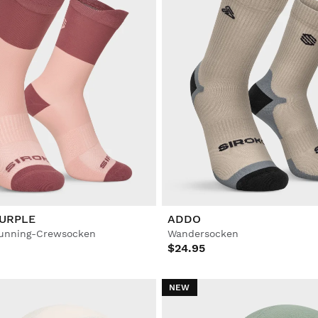
PURPLE
ADDO
running-Crewsocken
Wandersocken
$24.95
NEW