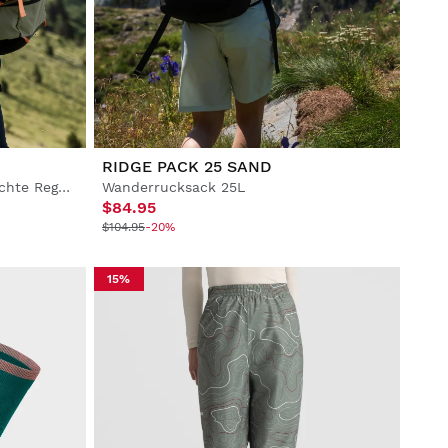
RIDGE PACK 25 SAND
Wanderrucksack 50L wasserdichte Regenschutzhülle
Wanderrucksack 25L
$84.95
$104.95
-20%
15%