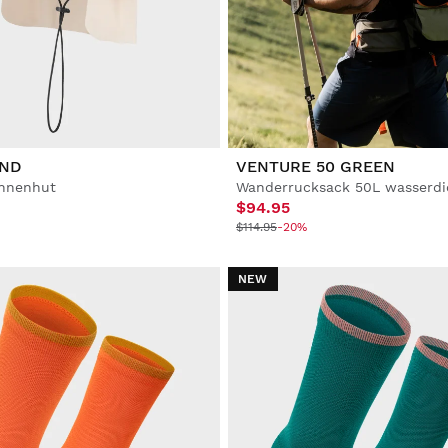
AND
VENTURE 50 GREEN
nnenhut
$94.95
$114.95
-20%
NEW