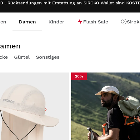
0 . Rücksendungen mit Erstattung an SIROKO Wallet sind
KOST
ren
Damen
Kinder
Flash Sale
Siro
e
Damen
cke
Gürtel
Sonstiges
20%