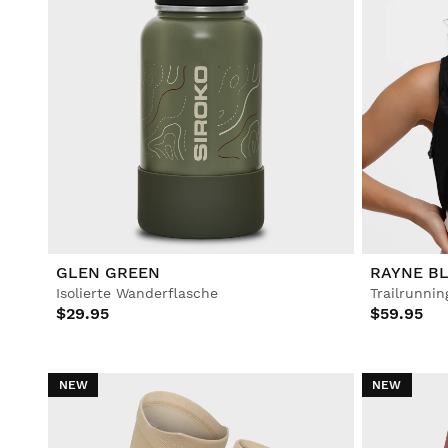
GLEN GREEN
RAYNE B
Isolierte Wanderflasche
Trailrunnin
$29.95
$59.95
NEW
NEW