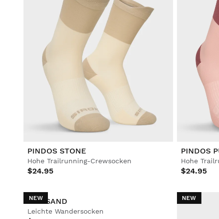
PINDOS STONE
PINDOS 
Hohe Trailrunning-Crewsocken
Hohe Trail
$24.95
$24.95
NEW
NEW
GR3 SAND
Leichte Wandersocken