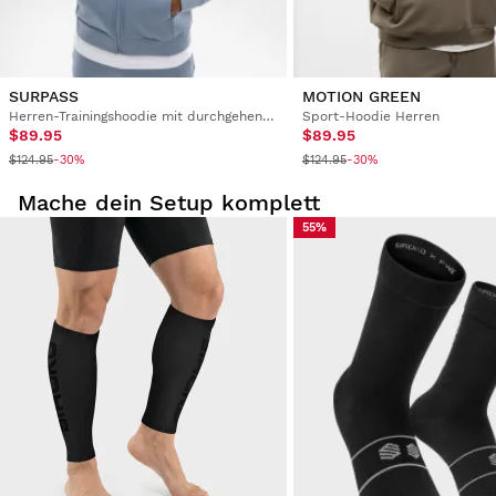
Sports hoodie for men Black Square L
stylischer, gut verarbeiteter Hoodie mit Fronttasche mit 
doppeltem Zugang
SURPASS
MOTION GREEN
2 Personen haben diese Bewertung hilfreich gefunden.
Herren-Trainingshoodie mit durchgehendem Reißverschluss
Sport-Hoodie Herren
$89.95
$89.95
War diese Bewertung hilfreich?
Ja
Melden
Teilen
vor 3 Jahren
$124.95
$124.95
-30%
-30%
Mache dein Setup komplett
1
2
3
4
5
6
...
31
55%