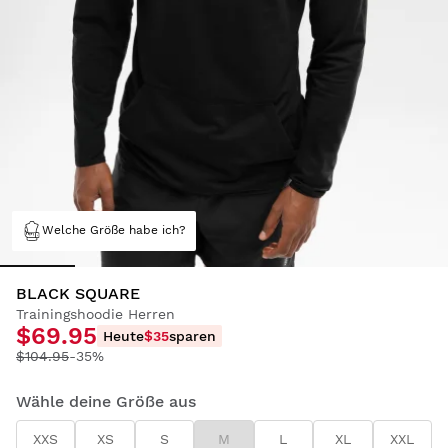
Welche Größe habe ich?
BLACK SQUARE
Trainingshoodie Herren
$69.95
Heute
$35
sparen
$104.95
-35%
Wähle deine Größe aus
XXS
XS
S
M
L
XL
XXL