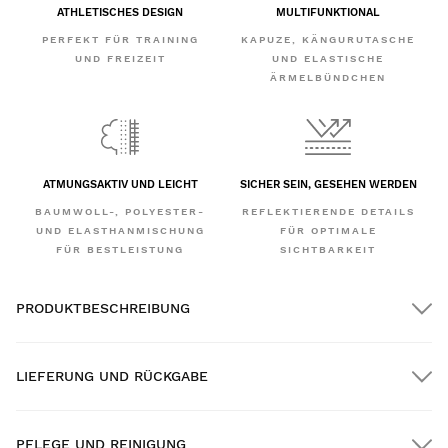
ATHLETISCHES DESIGN
MULTIFUNKTIONAL
PERFEKT FÜR TRAINING
KAPUZE, KÄNGURUTASCHE
UND FREIZEIT
UND ELASTISCHE
ÄRMELBÜNDCHEN
ATMUNGSAKTIV UND LEICHT
SICHER SEIN, GESEHEN WERDEN
BAUMWOLL-, POLYESTER-
REFLEKTIERENDE DETAILS
UND ELASTHANMISCHUNG
FÜR OPTIMALE
FÜR BESTLEISTUNG
SICHTBARKEIT
PRODUKTBESCHREIBUNG
LIEFERUNG UND RÜCKGABE
PFLEGE UND REINIGUNG