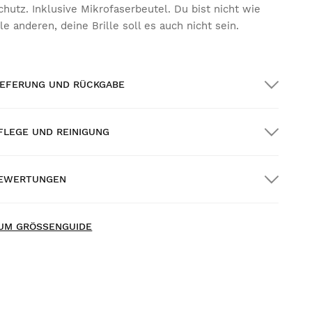
chutz. Inklusive Mikrofaserbeutel. Du bist nicht wie
lle anderen, deine Brille soll es auch nicht sein.
IEFERUNG UND RÜCKGABE
FLEGE UND REINIGUNG
OSTENLOSER Versand auf alle Bestellungen
ber $300.00
EWERTUNGEN
auszustellung
GRATIS
ab $300.00
ew content loaded
.00
UM GRÖSSENGUIDE
asierend auf 1 Bewertung
BEWERTUNG SCHREIBEN