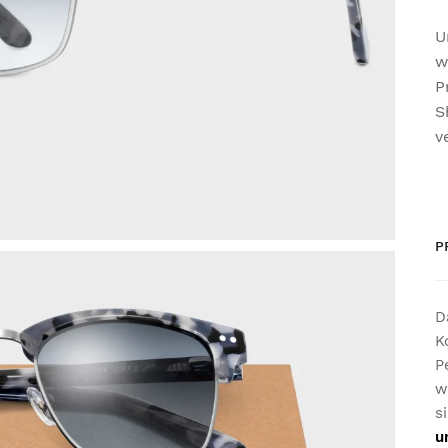
U
w
P
S
v
P
D
K
P
w
s
u