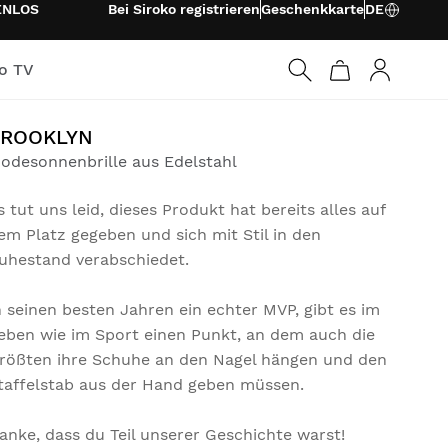
ENLOS
Bei Siroko registrieren
Geschenkkarte
DE
ko TV
Anmelden
BROOKLYN
odesonnenbrille aus Edelstahl
s tut uns leid, dieses Produkt hat bereits alles auf
em Platz gegeben und sich mit Stil in den
uhestand verabschiedet.
n seinen besten Jahren ein echter MVP, gibt es im
eben wie im Sport einen Punkt, an dem auch die
rößten ihre Schuhe an den Nagel hängen und den
taffelstab aus der Hand geben müssen.
anke, dass du Teil unserer Geschichte warst!