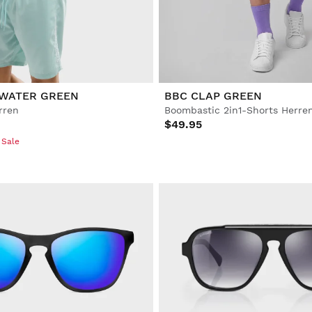
 WATER GREEN
BBC CLAP GREEN
rren
Boombastic 2in1-Shorts Herre
$49.95
 Sale