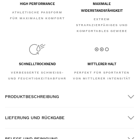
HIGH PERFORMANCE
MAXIMALE
WIDERSTANDSFÄHIGKEIT
ATHLETISCHE PASSFORM
FÜR MAXIMALEN KOMFORT
EXTREM
STRAPAZIERFÄHIGES UND
KOMFORTABLES GEWEBE
SCHNELLTROCKNEND
MITTLERER HALT
VERBESSERTE SCHWEISS- U
PERFEKT FÜR SPORTARTEN
ND FEUCHTIGKEITSABFUHR
VON MITTLERER INTENSITÄT
PRODUKTBESCHREIBUNG
LIEFERUNG UND RÜCKGABE
PFLEGE UND REINIGUNG