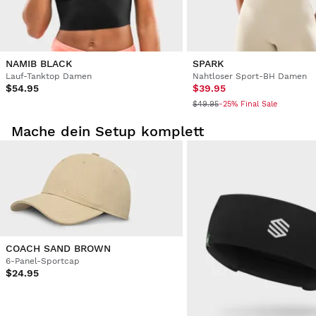
Sports Bra Siroko Crunch Blue L
Wunderschöne Farbe! Fantastische und komfortable 
Unterstützung! Sehr zufrieden mit dem Kauf, ich werde auf 
jeden Fall andere kaufen
NAMIB BLACK
SPARK
Lauf-Tanktop Damen
Nahtloser Sport-BH Damen
War diese Bewertung hilfreich?
Ja
Melden
Teilen
vor 3 Jahren
$54.95
$39.95
$49.95
-25% Final Sale
Mache dein Setup komplett
1
2
COACH SAND BROWN
6-Panel-Sportcap
$24.95