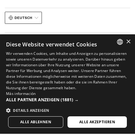
DEUTSCH
×
Diese Website verwendet Cookies
Wir verwenden Cookies, um Inhalte und Anzeigen zu personalisieren
SPANISH
sowie unseren Datenverkehr zu analysieren. Darüber hinaus geben
Rechtlicher Hinweis
Cookies
Allgemeine Geschäftsbedingungen
wir Informationen über Ihre Nutzung unserer Website an unsere
ENGLISH
KI in Bildinhalten
Sitemap
Partner für Werbung und Analysen weiter. Unsere Partner führen
diese Informationen möglicherweise mit weiteren Daten zusammen,
GREEK
© 2026 Siroko
die Sie ihnen bereitgestellt haben oder die sie im Rahmen Ihrer
Nutzung der Dienste gesammelt haben.
DANISH
Más información
GERMAN
ALLE PARTNER ANZEIGEN
(1881) →
FINNISH
DETAILS ANZEIGEN
FRENCH
ALLE ABLEHNEN
ALLE AKZEPTIEREN
DUTCH