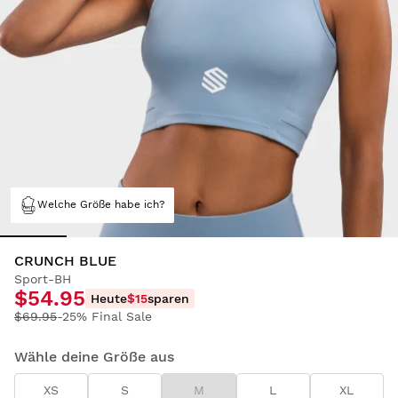
Welche Größe habe ich?
CRUNCH BLUE
Sport-BH
$54.95
Heute
$15
sparen
$69.95
-25% Final Sale
Wähle deine Größe aus
XS
S
M
L
XL