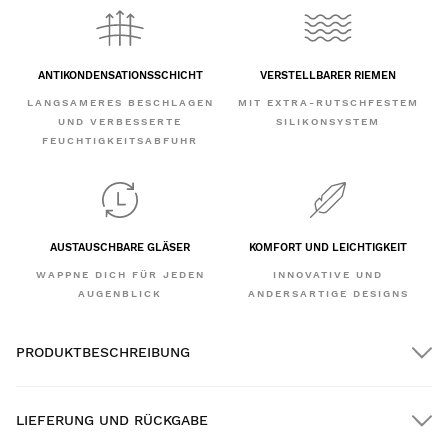
ANTIKONDENSATIONSSCHICHT
VERSTELLBARER RIEMEN
LANGSAMERES BESCHLAGEN
MIT EXTRA-RUTSCHFESTEM
UND VERBESSERTE
SILIKONSYSTEM
FEUCHTIGKEITSABFUHR
AUSTAUSCHBARE GLÄSER
KOMFORT UND LEICHTIGKEIT
WAPPNE DICH FÜR JEDEN
INNOVATIVE UND
AUGENBLICK
ANDERSARTIGE DESIGNS
PRODUKTBESCHREIBUNG
LIEFERUNG UND RÜCKGABE