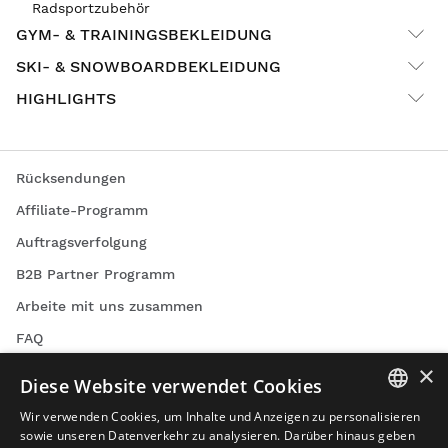
Radsportzubehör
GYM- & TRAININGSBEKLEIDUNG
SKI- & SNOWBOARDBEKLEIDUNG
HIGHLIGHTS
Rücksendungen
Affiliate-Programm
Auftragsverfolgung
B2B Partner Programm
Arbeite mit uns zusammen
FAQ
×
Podcast
Diese Website verwendet Cookies
Kontakt
Wir verwenden Cookies, um Inhalte und Anzeigen zu personalisieren
SPANISH
Blog
sowie unseren Datenverkehr zu analysieren. Darüber hinaus geben