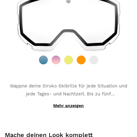
3 und passt sich so umgebungsabhängig den
Lichtverhältnissen an
. Inklusive
Anti-
1
2
3
Kondensationsschicht und verstärkter kratzfester
Beschichtung
.
Wappne deine Siroko Skibrille für jede Situation und
jede Tages- und Nachtzeit. Bis zu fünf
verschiedenfarbige austauschbare Brillengläser,
Mehr anzeigen
Für beste Sicht bei jedem Wetter.
allesamt mit Anti-Kondensationsschicht und
verstärkter kratzfester Beschichtung: erhältlich in
Blau, Pink, Gelb, Orange und Clear.
Mache deinen Look komplett