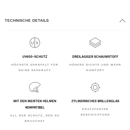
TECHNISCHE DETAILS
UV400-SCHUTZ
DREILAGIGER SCHAUMSTOFF
HÖCHSTE SORGFALT FÜR
HÖHERE DICHTE UND MEHR
DEINE SEHKRAFT
KOMFORT
MIT DEN MEISTEN HELMEN
ZYLINDRISCHES BRILLENGLAS
KOMPATIBEL
KRATZFESTER
BESCHICHTUNG
ALL DER SCHUTZ, DEN DU
BRAUCHST