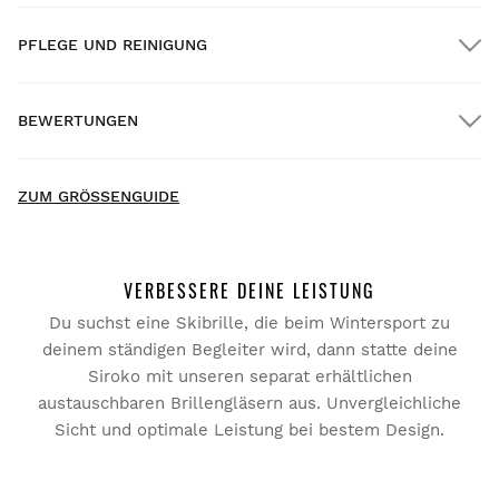
PFLEGE UND REINIGUNG
KOSTENLOSER Versand auf alle Bestellungen über $300.00
BEWERTUNGEN
Hauszustellung
GRATIS
ab $300.00
New content loaded
4.89
ZUM GRÖSSENGUIDE
Basierend auf 9 Bewertungen
BEWERTUNG SCHREIBEN
VERBESSERE DEINE LEISTUNG
Du suchst eine Skibrille, die beim Wintersport zu
Suchen:
Sortieren
Probiere unsere Produkte bequem zu Hause an. Ab Erhalt
deinem ständigen Begleiter wird, dann statte deine
der Ware hast du 30 Tage Zeit, die Bestellung
Siroko mit unseren separat erhältlichen
zurückzusenden.
austauschbaren Brillengläsern aus. Unvergleichliche
Verifizierter Kunde
Sicht und optimale Leistung bei bestem Design.
Über dein Benutzerkonto kannst du bestellte Produkte
Yerina Tomillero
schnell und einfach zurückgeben.