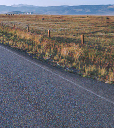
1
2
3
4
5
6
...
49