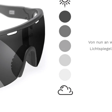
Von nun an 
Lichtspiege
selbsttöne
Da unsere au
effektiv a
einfach besc
Materialie
weniger 
(Kategori
selbsttönenden
Polarisati
bieten di