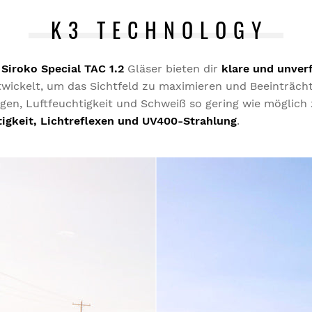
C
K3 TECHNOLOGY
D
N
e
Siroko Special TAC 1.2
Gläser bieten dir
klare und unver
M
wickelt, um das Sichtfeld zu maximieren und Beeinträch
W
en, Luftfeuchtigkeit und Schweiß so gering wie möglich 
igkeit, Lichtreflexen und UV400-Strahlung
.
Wa
I
s
b
Wa