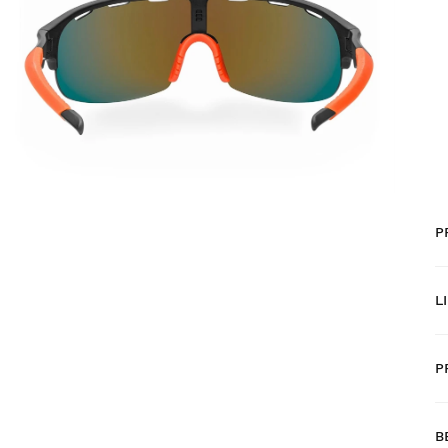
P
L
P
K
ü
B