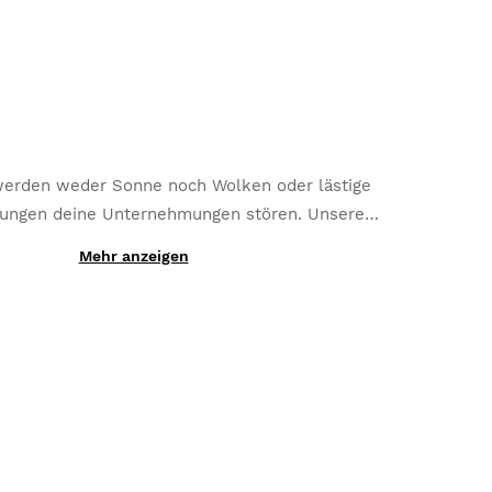
werden weder Sonne noch Wolken oder lästige
lungen deine Unternehmungen stören. Unsere
nde Brillengläser
passen sich Lichtwechseln
Mehr anzeigen
stauschbaren K3 Photochromic Gläser nicht nur
n
und werden so zum Muss für alle MTBler,
hichtet,, sondern außerdem aus selbsttönenden
Triathleten oder Runner.
n hergestellt werden, wechseln sie innerhalb
Sekunden von einer Kategorie zur anderen
en können je nach Art des von dir gewählten
 Brillenglases leicht variieren).
Die zusätzliche
onsschicht und der umfassende UV400-Schutz
r noch höheren Schutz vor grellem Licht und
Lichtreflexen.