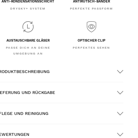
ANTI-KONDENSATIONSSCHICHT
ANTIRUTSCH-BÄNDER
DRYSKY+ SYSTEM
PERFEKTE PASSFORM
AUSTAUSCHBARE GLÄSER
OPTISCHER CLIP
PASSE DICH AN DEINE
PERFEKTES SEHEN
UMGEBUNG AN
RODUKTBESCHREIBUNG
IEFERUNG UND RÜCKGABE
FLEGE UND REINIGUNG
OSTENLOSER Versand auf alle Bestellungen
ber $300.00
EWERTUNGEN