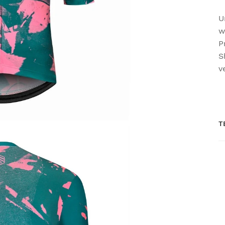
U
w
P
S
v
T