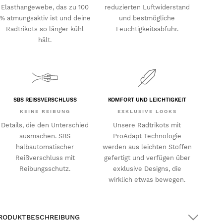
Elasthangewebe, das zu 100
reduzierten Luftwiderstand
% atmungsaktiv ist und deine
und bestmögliche
Radtrikots so länger kühl
Feuchtigkeitsabfuhr.
hält.
SBS REISSVERSCHLUSS
KOMFORT UND LEICHTIGKEIT
KEINE REIBUNG
EXKLUSIVE LOOKS
Details, die den Unterschied
Unsere Radtrikots mit
ausmachen. SBS
ProAdapt Technologie
halbautomatischer
werden aus leichten Stoffen
Reißverschluss mit
gefertigt und verfügen über
Reibungsschutz.
exklusive Designs, die
wirklich etwas bewegen.
RODUKTBESCHREIBUNG