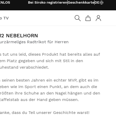
ENLOS
Bei Siroko registrieren
Geschenkkarte
DE
ko TV
Anmelden
M2 NEBELHORN
urzärmeliges Radtrikot für Herren
s tut uns leid, dieses Produkt hat bereits alles auf
em Platz gegeben und sich mit Stil in den
uhestand verabschiedet.
n seinen besten Jahren ein echter MVP, gibt es im
eben wie im Sport einen Punkt, an dem auch die
rößten ihre Schuhe an den Nagel hängen und den
taffelstab aus der Hand geben müssen.
anke, dass du Teil unserer Geschichte warst!