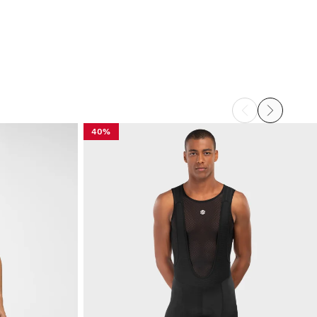
urückzusenden.
ber dein Benutzerkonto kannst du bestellte Produkte
chnell und einfach zurückgeben.
rstattung auf das ursprüngliche
Ab
$9.95
ahlungsmittel
40%