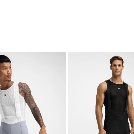
z
Ü
s
E
Z