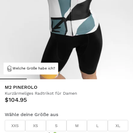
Welche Größe habe ich?
M2 PINEROLO
Kurzärmeliges Radtrikot für Damen
$104.95
Wähle deine Größe aus
XXS
XS
S
M
L
XL