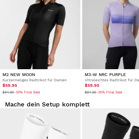
Verifizierter Kunde
Estefanía Contreras Farelo
Cycling Jersey Siroko M2 Pinerolo for Women S
Originelles und schönes Design. Sehr bequem.
1 Person hat diese Bewertung hilfreich gefunden.
War diese Bewertung hilfreich?
Ja
Melden
Teilen
vor 2 Jahren
M2 NEW MOON
M3-W NRC PURPLE
Kurzärmeliges Radtrikot für Damen
Ultraleichtes Radtrikot für 
1
2
3
4
5
6
...
128
$59.95
$59.95
$84.95
$84.95
-30% Final Sale
-30% Final Sale
Mache dein Setup komplett