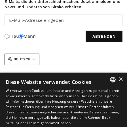
E-Mails, die den Unterschied machen. Jetzt anmelden und
News und Updates von Siroko erhalten.
E-Mail-Adresse eingeben
Frau
Mann
ABSENDEN
DEUTSCH
×
Diese Website verwendet Cookies
Wir verwenden Cookies, um Inhalte und Anzeigen zu personalisieren
SPANISH
sowie unseren Datenverkehr zu analysieren. Darüber hinaus geben
Rechtlicher Hinweis
Cookies
Allgemeine Geschäftsbedingungen
wir Informationen über Ihre Nutzung unserer Website an unsere
ENGLISH
Partner für Werbung und Analysen weiter. Unsere Partner führen
KI in Bildinhalten
Sitemap
diese Informationen möglicherweise mit weiteren Daten zusammen,
GREEK
© 2026 Siroko
die Sie ihnen bereitgestellt haben oder die sie im Rahmen Ihrer
Nutzung der Dienste gesammelt haben.
DANISH