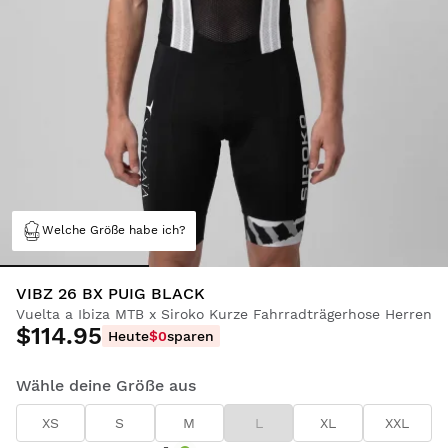
Welche Größe habe ich?
VIBZ 26 BX PUIG BLACK
Vuelta a Ibiza MTB x Siroko Kurze Fahrradträgerhose Herren
$114.95
Heute
$0
sparen
Wähle deine Größe aus
XS
S
M
L
XL
XXL