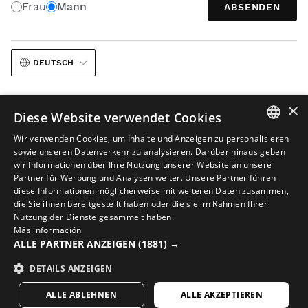
Frau
Mann
ABSENDEN
DEUTSCH
×
Diese Website verwendet Cookies
Wir verwenden Cookies, um Inhalte und Anzeigen zu personalisieren
SPANISH
sowie unseren Datenverkehr zu analysieren. Darüber hinaus geben
Rechtlicher Hinweis
Cookies
Allgemeine Geschäftsbedingungen
wir Informationen über Ihre Nutzung unserer Website an unsere
ENGLISH
Partner für Werbung und Analysen weiter. Unsere Partner führen
KI in Bildinhalten
Sitemap
diese Informationen möglicherweise mit weiteren Daten zusammen,
GREEK
© 2026 Siroko
die Sie ihnen bereitgestellt haben oder die sie im Rahmen Ihrer
Nutzung der Dienste gesammelt haben.
DANISH
Más información
GERMAN
ALLE PARTNER ANZEIGEN
(1881) →
FINNISH
DETAILS ANZEIGEN
FRENCH
ALLE ABLEHNEN
ALLE AKZEPTIEREN