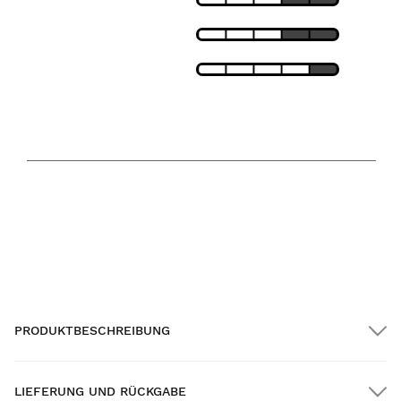
LEICHTIGKEIT
PASSFORM
ATMUNGSAKTIVITÄT
TEMPERATURBEREICH
17
95
F
F
MIN.
MAX.
PRODUKTBESCHREIBUNG
LIEFERUNG UND RÜCKGABE