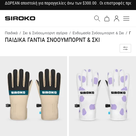
ΔΩΡΕΑΝ αποστολή για παραγγελίες άνω των $300.00 . Οι επιστροφές προϊ
Siroko.com
Μετάβαση στην αρχική σε
Σύνδεση
Παιδικά
Σκι & Σνόουμπορντ αγόρια
Ενδυμασία Σνόουμπορντ & Σκι
Γάν
ΠΑΙΔΙΚΑ ΓΑΝΤΙΑ ΣΝΟΟΥΜΠΟΡΝΤ & ΣΚΙ