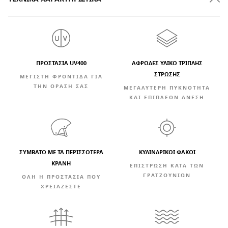
ΠΡΟΣΤΑΣΙΑ UV400
ΑΦΡΏΔΕΣ ΥΛΙΚΌ ΤΡΙΠΛΉΣ
ΣΤΡΏΣΗΣ
ΜΈΓΙΣΤΗ ΦΡΟΝΤΊΔΑ ΓΙΑ
ΤΗΝ ΌΡΑΣΗ ΣΑΣ
ΜΕΓΑΛΎΤΕΡΗ ΠΥΚΝΌΤΗΤΑ
ΚΑΙ ΕΠΙΠΛΈΟΝ ΆΝΕΣΗ
ΣΥΜΒΑΤΌ ΜΕ ΤΑ ΠΕΡΙΣΣΌΤΕΡΑ
ΚΥΛΙΝΔΡΙΚΟΊ ΦΑΚΟΊ
ΚΡΆΝΗ
ΕΠΊΣΤΡΩΣΗ ΚΑΤΆ ΤΩΝ
ΓΡΑΤΖΟΥΝΙΏΝ
ΌΛΗ Η ΠΡΟΣΤΑΣΊΑ ΠΟΥ
ΧΡΕΙΆΖΕΣΤΕ