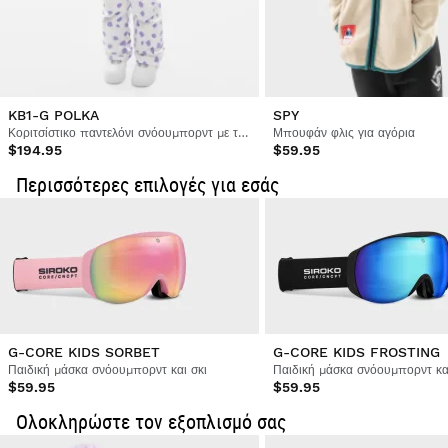
Εκδώστε την επιστροφή χρημάτων σας με την
Από
$9.95
Ήταν χρήσιμη αυτή η κριτική;
Ναι
Αναφορά
Κοινοποίηση
3 χρόνια πριν
αρχική μέθοδο πληρωμής
Επαληθευμένος Πελάτης
Mar Sanz Martinez
KB1-G POLKA
SPY
Κοριτσίστικο παντελόνι σνόουμπορντ με τιράντες
Μπουφάν φλις για αγόρια
$194.95
$59.95
Υπέροχα γυαλιά
Περισσότερες επιλογές για εσάς
Ήταν χρήσιμη αυτή η κριτική;
Ναι
Αναφορά
Κοινοποίηση
3 χρόνια πριν
Επαληθευμένος Πελάτης
Adriana Alves
Υπέροχα γυαλιά χιονιού!
G-CORE KIDS SORBET
G-CORE KIDS FROSTING
Παιδική μάσκα σνόουμπορντ και σκι
Παιδική μάσκα σνόουμπορντ και
Ήταν χρήσιμη αυτή η κριτική;
Ναι
Αναφορά
Κοινοποίηση
3 χρόνια πριν
$59.95
$59.95
Ολοκληρώστε τον εξοπλισμό σας