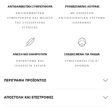
ΑΝΤΙΘΑΜΒΩΤΙΚΉ ΣΥΜΠΕΡΙΦΟΡΆ
ΡΥΘΜΙΖΌΜΕΝΟ ΛΟΥΡΆΚΙ
ΑΝΤΙΘΑΜΒΩΤΙΚΉ
ΜΕ ΕΠΙΠΛΈΟΝ
ΣΥΜΠΕΡΙΦΟΡΆ ΚΑΙ ΜΕΊΩΣΗ
ΑΝΤΙΟΛΙΣΘΗΤΙΚΌ ΣΎΣΤΗΜΑ
ΤΗΣ ΣΥΣΣΏΡΕΥΣΗΣ
ΣΙΛΙΚΌΝΗΣ
ΥΓΡΑΣΊΑΣ
ΆΝΕΣΗ ΚΑΙ ΕΛΑΦΡΌΤΗΤΑ
ΣΧΕΔΙΑΣΜΕΝΑ ΓΙΑ ΠΑΙΔΙΑ
ΚΑΙΝΟΤΌΜΑ ΚΑΙ
ΣΥΝΙΣΤΏΝΤΑΙ ΓΙΑ 8+
ΞΕΧΩΡΙΣΤΆ ΣΧΈΔΙΑ
ΧΡΟΝΏΝ
ΠΕΡΙΓΡΑΦΉ ΠΡΟΪΌΝΤΟΣ
ΑΠΟΣΤΟΛΉ ΚΑΙ ΕΠΙΣΤΡΟΦΈΣ