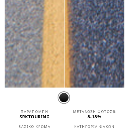
ΠΑΡΑΠΟΜΠΉ
ΜΕΤΆΔΟΣΗ ΦΩΤΌΣ%
SRKTOURING
8-18%
ΒΑΣΙΚΌ ΧΡΏΜΑ
ΚΑΤΗΓΟΡΊΑ ΦΑΚΏΝ