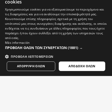
cookies
Περισσότερες επιλογές για εσάς
SPANISH
Χρησιμοποιούμε cookies για να εξατομικεύουμε το περιεχόμενο και
τις διαφημίσεις και για να αναλύουμε την επισκεψιμότητά μας.
ENGLISH
Κοινοποιούμε επίσης πληροφορίες σχετικά με τη χρήση του
ιστότοπού μας στους συνεργάτες διαφήμισης και ανάλυσης, οι οποίοι
GREEK
ενδέχεται να τις συνδυάσουν με άλλες πληροφορίες που τους έχετε
DANISH
παράσχει ή που έχουν συλλέξει από τη χρήση των υπηρεσιών τους
από εσάς.
GERMAN
Más información
ΠΡΟΒΟΛΉ ΌΛΩΝ ΤΩΝ ΣΥΝΕΡΓΑΤΏΝ
(1881) →
FINNISH
ΠΡΟΒΟΛΉ ΛΕΠΤΟΜΕΡΕΙΏΝ
FRENCH
ΑΠΌΡΡΙΨΗ ΌΛΩΝ
ΑΠΟΔΟΧΉ ΌΛΩΝ
DUTCH
POLISH
KOREAN
K-CORE BEARTOOTH BLA
Παιδικά γάντια ποδηλασίας
NORWEGIAN
K-CORE ROADRUNNER BLACK
$24.95
Παιδικές κάλτσες ποδηλασίας
CZECH
$19.95
Ολοκληρώστε τον εξοπλισμό σας
ITALIAN