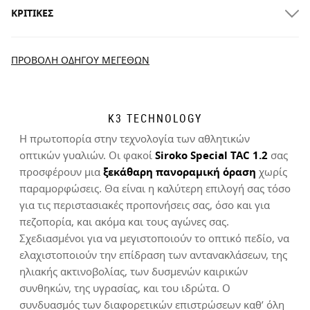
ΚΡΙΤΙΚΈΣ
Παράδοση στο σπίτι
ΔΩΡΕΆΝ
για παραγγελίες άνω των
$300.00
3.54
New content loaded
ΠΡΟΒΟΛΉ ΟΔΗΓΟΎ ΜΕΓΕΘΏΝ
Βασισμένο σε 13 κριτικές
ΓΡΆΨΤΕ ΚΡΙΤΙΚΉ
K3 TECHNOLOGY
Η πρωτοπορία στην τεχνολογία των αθλητικών
Αναζήτηση:
Ταξινόμηση
οπτικών γυαλιών. Οι φακοί
Siroko Special TAC 1.2
σας
Δοκιμάστε τα προϊόντα μας άνετα στο σπίτι. Έχετε 30 ημέρες
προσφέρουν μια
ξεκάθαρη πανοραμική όραση
χωρίς
από την ημερομηνία παράδοσης και μετά για να ξεκινήσετε τη
παραμορφώσεις. Θα είναι η καλύτερη επιλογή σας τόσο
Επαληθευμένος Πελάτης
διαδικασία επιστροφής.
για τις περιστασιακές προπονήσεις σας, όσο και για
Mathieu Desjardins
πεζοπορία, και ακόμα και τους αγώνες σας.
Από τον λογαριασμό χρήστη σας, μπορείτε εύκολα και γρήγορα
Σχεδιασμένοι για να μεγιστοποιούν το οπτικό πεδίο, να
να επιστρέψετε ένα προϊόν από την παραγγελία σας.
Τα αντικείμενα εξακολουθούν να έχουν κολλήσει στο 
ελαχιστοποιούν την επίδραση των αντανακλάσεων, της
τελωνείο μετά από 3 εβδομάδες.
ηλιακής ακτινοβολίας, των δυσμενών καιρικών
Εκδώστε την επιστροφή χρημάτων σας με την
Από
$9.95
συνθηκών, της υγρασίας, και του ιδρώτα. Ο
Ήταν χρήσιμη αυτή η κριτική;
Ναι
Αναφορά
Κοινοποίηση
αρχική μέθοδο πληρωμής
3 χρόνια πριν
συνδυασμός των διαφορετικών επιστρώσεων καθ’ όλη