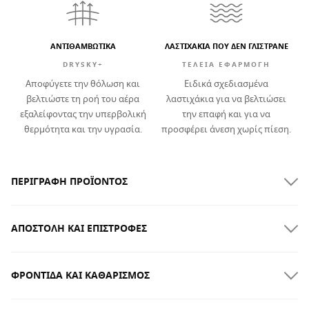
ΑΝΤΙΘΑΜΒΩΤΙΚΆ
ΛΑΣΤΙΧΑΚΙΑ ΠΟΥ ΔΕΝ ΓΛΙΣΤΡΑΝΕ
DRYSKY+
ΤΕΛΕΙΑ ΕΦΑΡΜΟΓΗ
Αποφύγετε την θόλωση και
Ειδικά σχεδιασμένα
βελτιώστε τη ροή του αέρα
λαστιχάκια για να βελτιώσει
εξαλείφοντας την υπερβολική
την επαφή και για να
θερμότητα και την υγρασία.
προσφέρει άνεση χωρίς πίεση.
ΠΕΡΙΓΡΑΦΉ ΠΡΟΪΌΝΤΟΣ
ΑΠΟΣΤΟΛΉ ΚΑΙ ΕΠΙΣΤΡΟΦΈΣ
ΦΡΟΝΤΊΔΑ ΚΑΙ ΚΑΘΑΡΙΣΜΌΣ
ΔΩΡΕΑΝ αποστολή για παραγγελίες άνω των $300.00