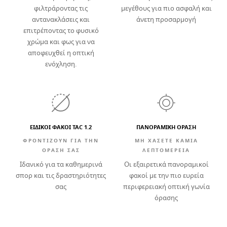
φιλτράροντας τις
μεγέθους για πιο ασφαλή και
αντανακλάσεις και
άνετη προσαρμογή
επιτρέποντας το φυσικό
χρώμα και φως για να
αποφευχθεί η οπτική
ενόχληση.
ΕΙΔΙΚΟΙ ΦΑΚΟΙ TAC 1.2
ΠΑΝΟΡΑΜΙΚΗ ΟΡΑΣΗ
ΦΡΟΝΤΙΖΟΥΝ ΓΙΑ ΤΗΝ
ΜΗ ΧΑΣΕΤΕ ΚΑΜΙΑ
ΟΡΑΣΗ ΣΑΣ
ΛΕΠΤΟΜΕΡΕΙΑ
Ιδανικό για τα καθημερινά
Οι εξαιρετικά πανοραμικοί
σπορ και τις δραστηριότητες
φακοί με την πιο ευρεία
σας
περιφερειακή οπτική γωνία
όρασης