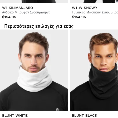
NATHALIE DELAPORTE
W1 KILIMANJARO
W1-W SNOWY
Ανδρικό Μπουφάν Σνόουμπορντ
Γυναικείο Μπουφάν Σνόουμπορ
$154.95
$154.95
αντιστοιχεί στο αίτημα
Περισσότερες επιλογές για εσάς
Ήταν χρήσιμη αυτή η κριτική;
Ναι
Αναφορά
Κοινοποίηση
3 χρόνια πριν
Επαληθευμένος Πελάτης
Juan Jesús Garrido Ruiz
Πρακτικό και μαλακό 
Ήταν χρήσιμη αυτή η κριτική;
Ναι
Αναφορά
Κοινοποίηση
4 χρόνια πριν
1
2
BLUNT WHITE
BLUNT BLACK