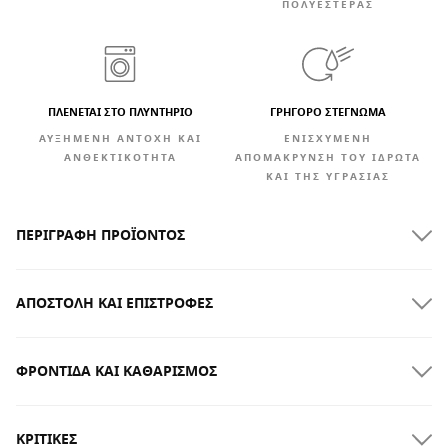
ΠΟΛΥΕΣΤΈΡΑΣ
ΠΛΕΝΕΤΑΙ ΣΤΟ ΠΛΥΝΤΗΡΙΟ
ΓΡΉΓΟΡΟ ΣΤΈΓΝΩΜΑ
ΑΥΞΗΜΈΝΗ ΑΝΤΟΧΉ ΚΑΙ
ΕΝΙΣΧΥΜΈΝΗ
ΑΝΘΕΚΤΙΚΌΤΗΤΑ
ΑΠΟΜΆΚΡΥΝΣΗ ΤΟΥ ΙΔΡΏΤΑ
ΚΑΙ ΤΗΣ ΥΓΡΑΣΊΑΣ
ΠΕΡΙΓΡΑΦΉ ΠΡΟΪΌΝΤΟΣ
ΑΠΟΣΤΟΛΉ ΚΑΙ ΕΠΙΣΤΡΟΦΈΣ
ΦΡΟΝΤΊΔΑ ΚΑΙ ΚΑΘΑΡΙΣΜΌΣ
ΔΩΡΕΑΝ αποστολή για παραγγελίες άνω των $300.00
ΚΡΙΤΙΚΈΣ