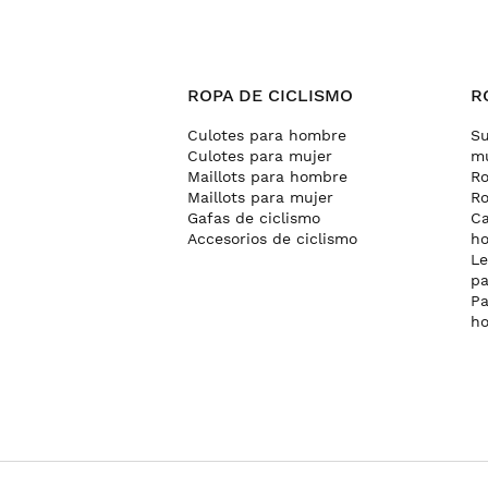
ROPA DE CICLISMO
R
Culotes para hombre
Su
Culotes para mujer
mu
Maillots para hombre
Ro
Maillots para mujer
Ro
Gafas de ciclismo
Ca
Accesorios de ciclismo
h
Le
pa
Pa
h