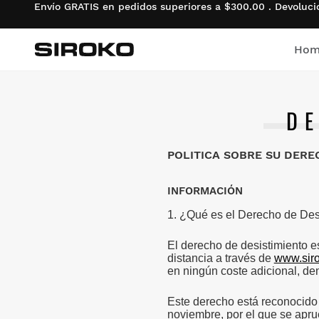
Envío GRATIS en pedidos superiores a $300.00 . Devolu
Hom
Siroko.com
Ir a la página de inic
DE
Ciclismo
Ciclismo
Lifestyle niño
Gym & Training
Gym & Training
Lifestyle niña
POLITICA SOBRE SU DERE
Adventure
Adventure
Ciclismo niño
INFORMACIÓN
Pádel
Pádel
Ciclismo niña
1. ¿Qué es el Derecho de Des
El derecho de desistimiento e
Tenis
Tenis
Esquí & Snowboard niño
distancia a través de
www.sir
en ningún coste adicional, de
Golf
Golf
Esquí & Snowboard niña
Este derecho está reconocido 
Esquí & Snowboard
Esquí & Snowboard
Fútbol
noviembre, por el que se apru