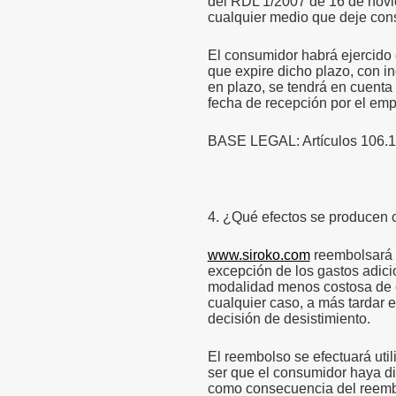
del RDL 1/2007 de 16 de nov
cualquier medio que deje cons
El consumidor habrá ejercido 
que expire dicho plazo, con 
en plazo, se tendrá en cuenta l
fecha de recepción por el emp
BASE LEGAL: Artículos 106.1
4. ¿Qué efectos se producen c
www.siroko.com
reembolsará a
excepción de los gastos adici
modalidad menos costosa de e
cualquier caso, a más tardar e
decisión de desistimiento.
El reembolso se efectuará uti
ser que el consumidor haya di
como consecuencia del reemb