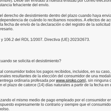
iembre).
Debe ser enviado a nuestra entidad por correo electróni
tancia fehaciente del envío.
el derecho de desistimiento dentro del plazo cuando haya envi
independencia de cuándo lo recibamos nosotros.
A efectos de acr
a fecha de envío de la declaración o del registro de la solicitud
resario.
 y 106.2 del RDL 1/2007.
Directiva (UE) 2023/2673.
uando se solicita el desistimiento?
l consumidor todos los pagos recibidos, incluidos, en su caso,
onales resultantes de la elección del consumidor de una modalid
ntrega ordinaria profesada por
www.siroko.com
), sin ninguna
n el plazo de catorce (14) días naturales a partir de la fecha e
lizando el mismo medio de pago empleado por el consumidor en l
spuesto expresamente lo contrario y siempre que el consumidor
olso.