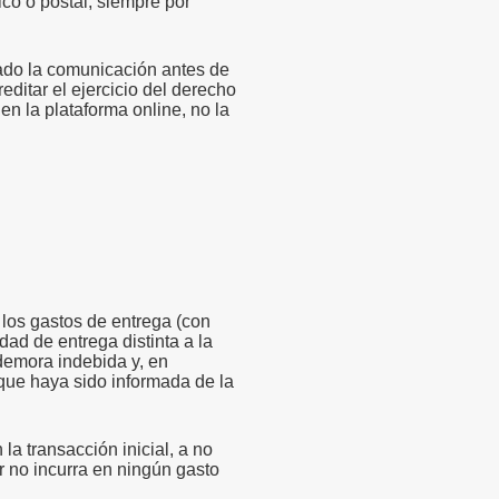
co o postal, siempre por
ado la comunicación antes de
editar el ejercicio del derecho
 en la plataforma online, no la
 los gastos de entrega (con
ad de entrega distinta a la
 demora indebida y, en
n que haya sido informada de la
a transacción inicial, a no
 no incurra en ningún gasto