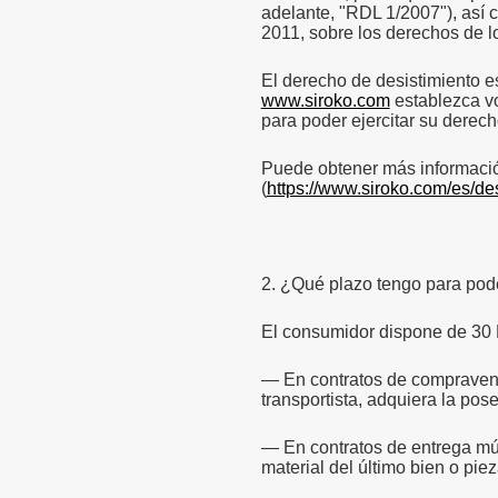
adelante, "RDL 1/2007"), así 
2011, sobre los derechos de 
Lifestyle
Lifestyle
El derecho de desistimiento 
Fútbol
Fútbol
www.siroko.com
establezca vo
para poder ejercitar su derech
Collabs
Collabs
Puede obtener más informaci
(
https://www.siroko.com/es/de
2. ¿Qué plazo tengo para poder
Ver todo Hombre
Ver todo Mujer
Ver todo Niños
El consumidor dispone de 30 
— En contratos de compraventa
transportista, adquiera la pose
— En contratos de entrega múl
material del último bien o piez