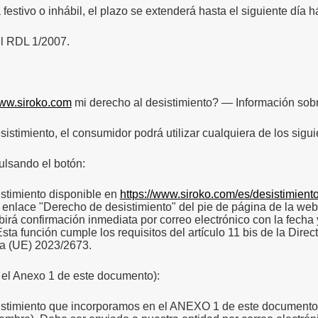
a festivo o inhábil, el plazo se extenderá hasta el siguiente día há
l RDL 1/2007.
ww.siroko.com
mi derecho al desistimiento?
— Información sobr
istimiento, el consumidor podrá utilizar cualquiera de los sigu
ulsando el botón:
istimiento disponible en
https://www.siroko.com/es/desistimient
 enlace "Derecho de desistimiento" del pie de página de la we
birá confirmación inmediata por correo electrónico con la fecha
sta función cumple los requisitos del artículo 11 bis de la Dire
va (UE) 2023/2673.
 el Anexo 1 de este documento):
sistimiento que incorporamos en el ANEXO 1 de este documento 