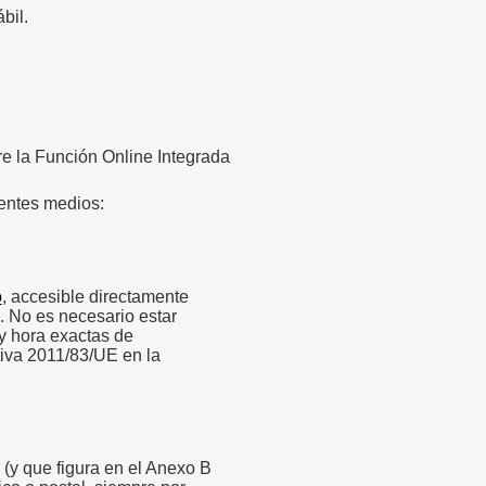
bil.
e la Función Online Integrada
ientes medios:
o
, accesible directamente
b.
No es necesario estar
 y hora exactas de
ctiva 2011/83/UE en la
(y que figura en el Anexo B