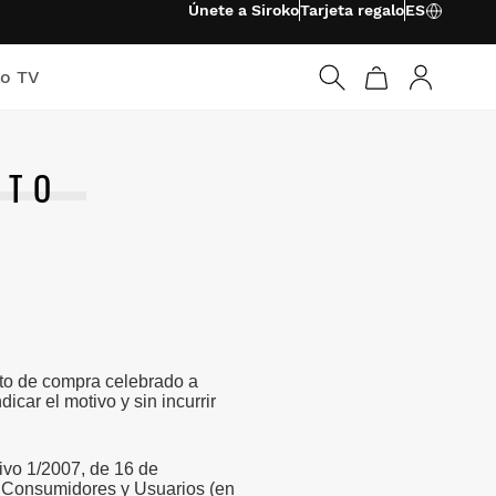
Únete a Siroko
Tarjeta regalo
ES
ko TV
Iniciar ses
NTO
ato de compra celebrado a
icar el motivo y sin incurrir
ivo 1/2007, de 16 de
os Consumidores y Usuarios (en