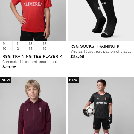
9-
11-
13-
15-
RSG SOCKS TRAINING K
10
12
14
16
Medias fútbol equipación oficial del Real Sporting de Gijón Niño
RSG TRAINING TEE PLAYER K
$24.95
Camiseta fútbol entrenamiento Niño
$39.95
NEW
NEW