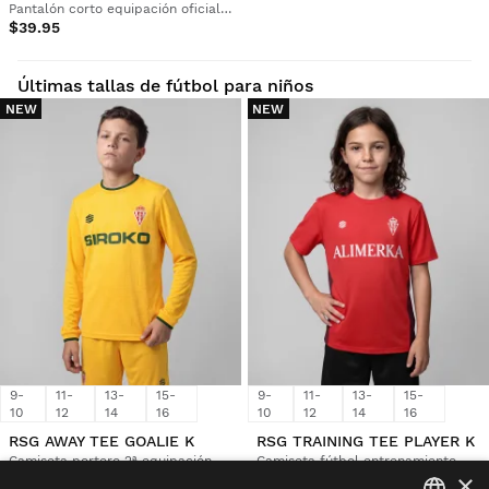
Pantalón corto equipación oficial del Real Sporting de Gijón Niño
$39.95
Últimas tallas de fútbol para niños
NEW
NEW
9-
11-
13-
15-
9-
11-
13-
15-
10
12
14
16
10
12
14
16
RSG AWAY TEE GOALIE K
RSG TRAINING TEE PLAYER K
Camiseta portero 2ª equipación oficial del Real Sporting de Gijón Niño
Camiseta fútbol entrenamiento Niño
×
$84.95
$39.95