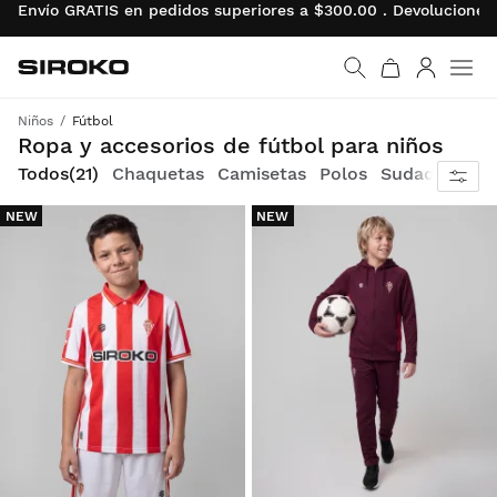
Envío GRATIS en pedidos superiores a $300.00 . Devolucion
Siroko.com
Ir a la página de inicio
Iniciar se
Men
Niños
Fútbol
Todo lo necesario para vivir tu pasión por el fútbol
Ropa y accesorios de fútbol para niños
Todos
(21)
Chaquetas
Camisetas
Polos
Sudaderas
P
NEW
NEW