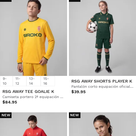
9-
11-
13-
15-
RSG AWAY SHORTS PLAYER K
10
12
14
16
Pantalón corto equipación oficial del Real Sporting de Gijón Niño
RSG AWAY TEE GOALIE K
$39.95
Camiseta portero 2ª equipación oficial del Real Sporting de Gijón Niño
$84.95
NEW
NEW