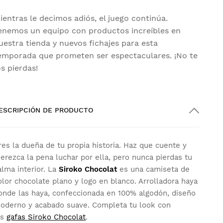
ientras le decimos adiós, el juego continúa.
enemos un equipo con productos increíbles en
uestra tienda y nuevos fichajes para esta
emporada que prometen ser espectaculares. ¡No te
os pierdas!
ESCRIPCIÓN DE PRODUCTO
res la dueña de tu propia historia. Haz que cuente y
erezca la pena luchar por ella, pero nunca pierdas tu
alma interior. La
Siroko Chocolat
es una camiseta de
olor chocolate plano y logo en blanco. Arrolladora haya
onde las haya, confeccionada en 100% algodón, diseño
oderno y acabado suave. Completa tu look con
as
gafas Siroko Chocolat
.