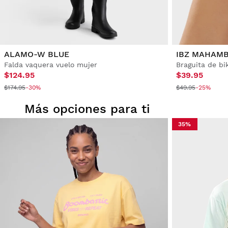
ALAMO-W BLUE
IBZ MAHAM
Falda vaquera vuelo mujer
Braguita de bik
$124.95
$39.95
$174.95
-30%
$49.95
-25%
Más opciones para ti
35%