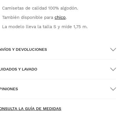
Camisetas de calidad 100% algodón.
También disponible para
chico
.
La modelo lleva la talla S y mide 1,75 m.
NVÍOS Y DEVOLUCIONES
UIDADOS Y LAVADO
nvío GRATIS en pedidos superiores a $300.00
PINIONES
nvío a domicilio
GRATIS
desde $300.00
ew content loaded
- Todavía no hay opiniones sobre este producto -
ONSULTA LA GUÍA DE MEDIDAS
Sé el primero en escribir una opinión