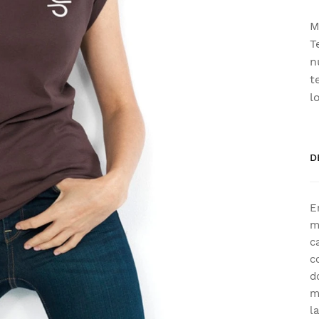
M
T
n
t
l
D
E
m
c
c
d
m
l