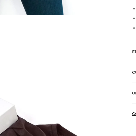
E
C
E
O
E
N
C