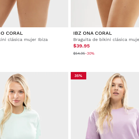
BO CORAL
IBZ ONA CORAL
ini clásica mujer Ibiza
Braguita de bikini clásica muje
$39.95
$54.95
-30%
35%