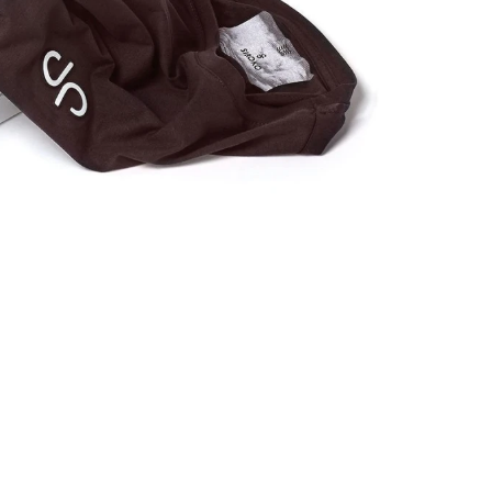
P
a
d
P
d
D