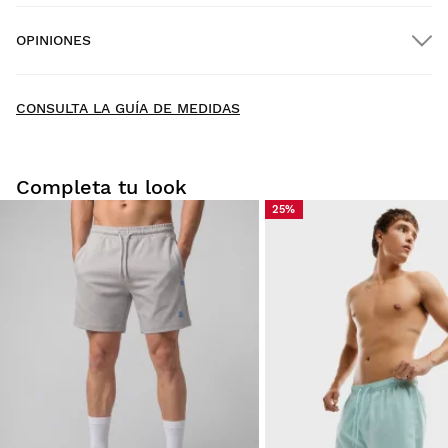
OPINIONES
Envío a domicilio
GRATIS
desde $300.00
New content loaded
- Todavía no hay opiniones sobre este producto -
CONSULTA LA GUÍA DE MEDIDAS
Sé el primero en escribir una opinión
Completa tu look
25%
Prueba tu talla desde casa con tranquilidad: tienes 30 días
a partir de la fecha de entrega para solicitar tu devolución.
Podrás devolver un producto de forma fácil y rápida, desde
tu pedido en tu cuenta de usuario.
Devolución al método de pago original
Desde
$9.95