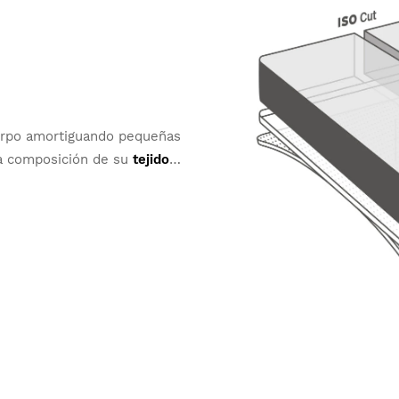
Mu
¿Ha
erpo amortiguando pequeñas
La composición de su
tejido
ticel
de alta calidad permite
a transpiración y rendimiento