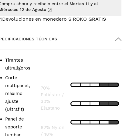
Compra ahora y recíbelo entre
el Martes 11 y el
Miércoles 12 de Agosto
Devoluciones en monedero SIROKO
GRATIS
PECIFICACIONES TÉCNICAS
Tirantes
COMPOSICIÓN
CARACTERÍSTICAS
T
ultraligeros
Corte
LIGEREZA
Bib:
multipanel,
70%
máximo
Poliéster /
AJUSTE
ajuste
30%
Elastano
(Ultrafit)
TRANSPIRABILIDAD
Panel de
Short:
soporte
82% Nylon
/ 18%
lumbar