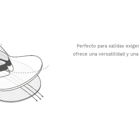
¿Ha
Na
Perfecto para salidas exig
ofrece una versatilidad y un
Reg
un aj
co
¿Ha
Ch
Reg