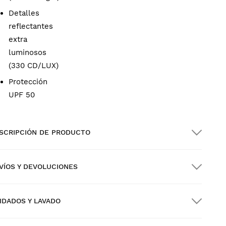
Detalles
reflectantes
extra
luminosos
(330 CD/LUX)
Protección
UPF 50
SCRIPCIÓN DE PRODUCTO
VÍOS Y DEVOLUCIONES
IDADOS Y LAVADO
vío GRATIS en pedidos superiores a $300.00