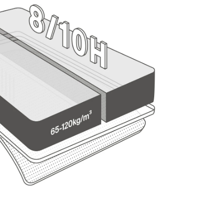
y cómodo también para viajes de muchas horas.
 sido útil esta opinión?
Sí
Denunciar
Compartir
hace 3 años
1
2
3
4
5
6
...
17