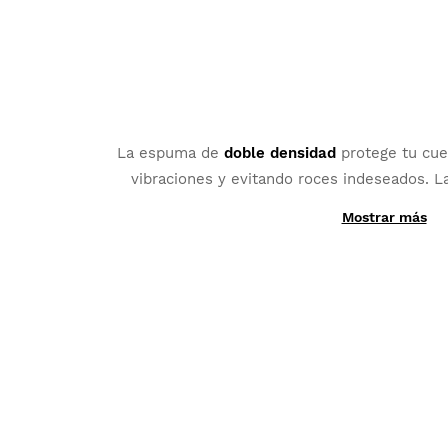
La espuma de
doble densidad
protege tu cu
vibraciones y evitando roces indeseados. 
Microsense realizado con material belga Rec
Mostrar más
rematar esta línea de culotes, consiguiendo un
óptimos.