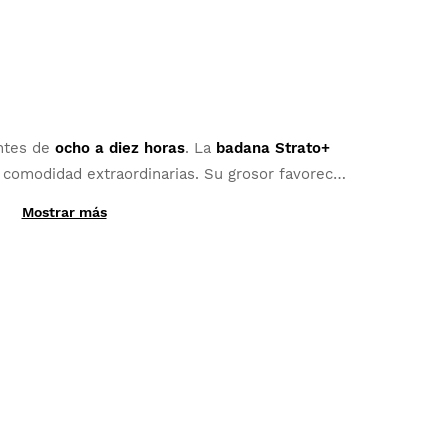
2 personas ha(n) encontrado útil esta opinión.
 sido útil esta opinión?
Sí
Denunciar
Compartir
hace 3 años
Cliente verificado
ncy cedeno
entes de
ocho a diez horas
. La
badana Strato+
a comodidad extraordinarias. Su grosor favorece
ular Bib Short Siroko BX Time Trial for Women M
uste anatómico óptimo.
Mostrar más
modo y bonito diseño
1 persona ha(n) encontrado útil esta opinión.
 sido útil esta opinión?
Sí
Denunciar
Compartir
hace 3 años
Cliente verificado
iara Mulloni
ular Bib Short Siroko BX Time Trial for Women M