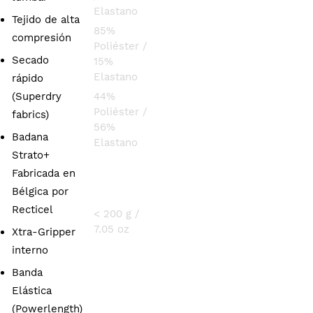
Elastano
Tejido de alta
85%
compresión
Poliéster /
Secado
15%
Elastano
rápido
(Superdry
44%
Poliéster /
fabrics)
56%
Badana
Elastano
Strato+
Fabricada en
PESO
Bélgica por
Recticel
< 200 g /
7.05 oz
Xtra-Gripper
interno
Banda
Elástica
(Powerlength)