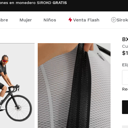
ciones en monedero SIROKO
GRATIS
bre
Mujer
Niños
Venta Flash
Siro
io
B
Cu
$
El
Re