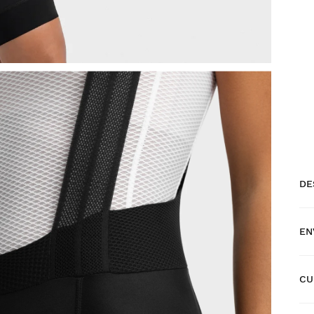
DE
EN
CU
En