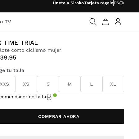
Únete a Siroko
Tarjeta regalo
ES
ko TV
Iniciar ses
X TIME TRIAL
lote corto ciclismo mujer
139.95
ige tu talla
XXS
XS
S
M
L
XL
comendador de talla
COMPRAR AHORA