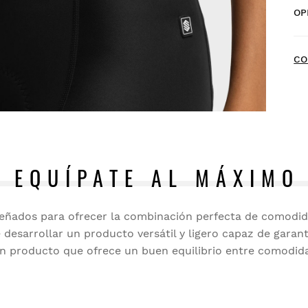
OP
Env
Ne
4
CO
Ba
O
Pr
a p
EQUÍPATE AL MÁXIMO
Po
tu
IN
eñados para ofrecer la combinación perfecta de comodidad
le desarrollar un producto versátil y ligero capaz de gar
De
 producto que ofrece un buen equilibrio entre comodida
Reg
La 
ho