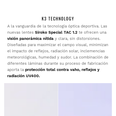
Sé el primero en escribir una opinión
K3 TECHNOLOGY
A la vanguardia de la tecnología óptica deportiva. Las
Prueba tu talla desde casa con tranquilidad: tienes 30 días
nuevas lentes
Siroko Special TAC 1.2
te ofrecen una
a partir de la fecha de entrega para solicitar tu devolución.
visión panorámica nítida
y clara, sin distorsiones.
Diseñadas para maximizar el campo visual, minimizan
Podrás devolver un producto de forma fácil y rápida, desde
el impacto de reflejos, radiación solar, inclemencias
tu pedido en tu cuenta de usuario.
meteorológicas, humedad y sudor. La combinación de
diferentes láminas durante su proceso de fabricación
Devolución al método de pago original
Desde
$9.95
aporta la
protección total contra vaho, reflejos y
radiación UV400.