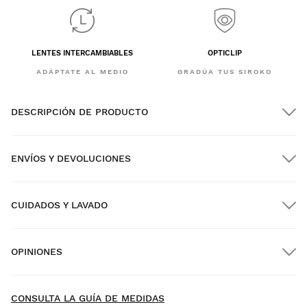
LENTES INTERCAMBIABLES
OPTICLIP
ADÁPTATE AL MEDIO
GRADÚA TUS SIROKO
DESCRIPCIÓN DE PRODUCTO
ENVÍOS Y DEVOLUCIONES
CUIDADOS Y LAVADO
Envío GRATIS en pedidos superiores a $300.00
OPINIONES
Envío a domicilio
GRATIS
desde $300.00
New content loaded
- Todavía no hay opiniones sobre este producto -
CONSULTA LA GUÍA DE MEDIDAS