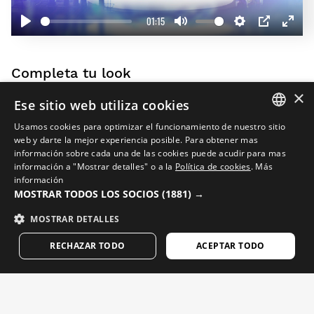
01:15
Play
Mute
Settings
PIP
Enter
fullscr
Completa tu look
20%
×
Ese sitio web utiliza cookies
Usamos cookies para optimizar el funcionamiento de nuestro sitio
SPANISH
web y darte la mejor experiencia posible. Para obtener mas
información sobre cada una de las cookies puede acudir para mas
ENGLISH
información a "Mostrar detalles" o a la
Política de cookies
.
Más
información
GREEK
MOSTRAR TODOS LOS SOCIOS
(1881) →
DANISH
MOSTRAR DETALLES
GERMAN
RECHAZAR TODO
ACEPTAR TODO
FINNISH
FRENCH
DUTCH
CORE LOOKOUT
J2 TOURMALET