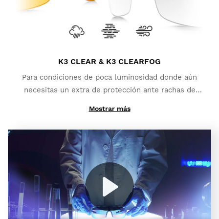
aporta un mayor grado de protección ante brillos y
reflejos.
K3 CLEAR & K3 CLEARFOG
Para condiciones de poca luminosidad donde aún
necesitas un extra de protección ante rachas de
viento y pequeños impactos:
K3 Clear
.
Mostrar más
Y si lo que necesitas es un alto contraste y que ni
siquiera la niebla te detenga:
K3 ClearFog
.
Play