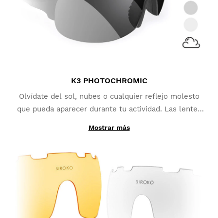
K3 PHOTOCHROMIC
Olvídate del sol, nubes o cualquier reflejo molesto
que pueda aparecer durante tu actividad. Las lentes
fotocromáticas
se adaptan a los continuos cambios
Mostrar más
Gracias a su fabricación con materiales
de condiciones lumínicas
y se convierten en la mejor
fotocromáticos en lugar de constar de una simple
opción para deportes como MTB, Triatlón o Running.
lámina añadida, las lentes intercambiables Siroko
PhotoChromic cambian de categoría lumínica en
cuestión de segundos (las categorías variarán en
función del modelo de lente fotocromática
seleccionada). Cuentan con una
cobertura adicional
polarizada y máxima protección UV400
, lo que