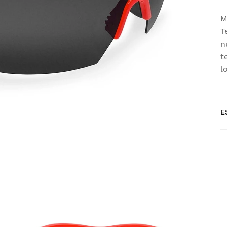
M
T
n
t
l
E