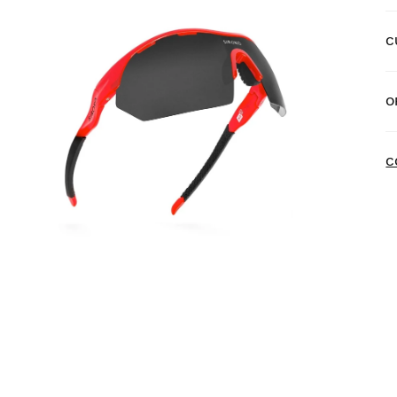
C
E
O
E
N
C
P
a
d
P
d