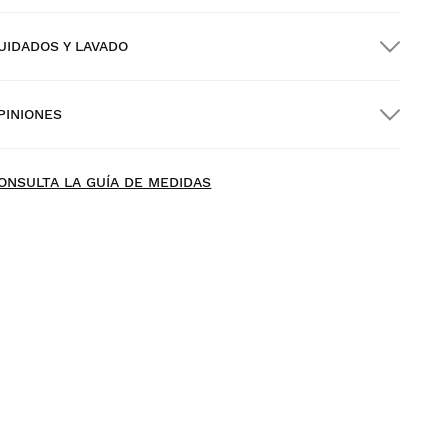
UIDADOS Y LAVADO
nvío GRATIS en pedidos superiores a $300.00
PINIONES
nvío a domicilio
GRATIS
desde $300.00
ew content loaded
- Todavía no hay opiniones sobre este producto -
ONSULTA LA GUÍA DE MEDIDAS
Sé el primero en escribir una opinión
rueba tu talla desde casa con tranquilidad: tienes 30 días
 partir de la fecha de entrega para solicitar tu
evolución.
odrás devolver un producto de forma fácil y rápida,
esde tu pedido en tu cuenta de usuario.