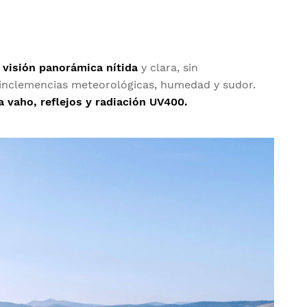
evolución al método de pago original
Desde
$9.95
a
visión panorámica nítida
y clara, sin
r, inclemencias meteorológicas, humedad y sudor.
a vaho, reflejos y radiación UV400.