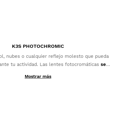
K3S PHOTOCHROMIC
ol, nubes o cualquier reflejo molesto que pueda
ante tu actividad. Las lentes fotocromáticas
se
 continuos cambios de condiciones lumínicas
y
Mostrar más
 fabricación con materiales fotocromáticos en
n en la mejor opción para deportes como MTB,
star de una simple lámina añadida, las lentes
Triatlón o Running.
les Siroko PhotoChromic cambian de categoría
uestión de segundos (las categorías variarán en
 modelo de lente fotocromática seleccionada).
n una
cobertura adicional polarizada y máxima
ón UV400
, lo que aporta un mayor grado de
protección ante brillos y reflejos.