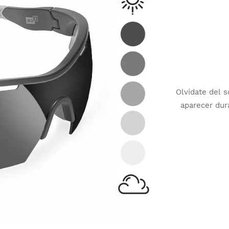
Olvídate del s
aparecer dur
adaptan a los
Gracias a su
se convierte
lugar de con
intercambiab
lumínica en c
función del
Cuentan co
protecci