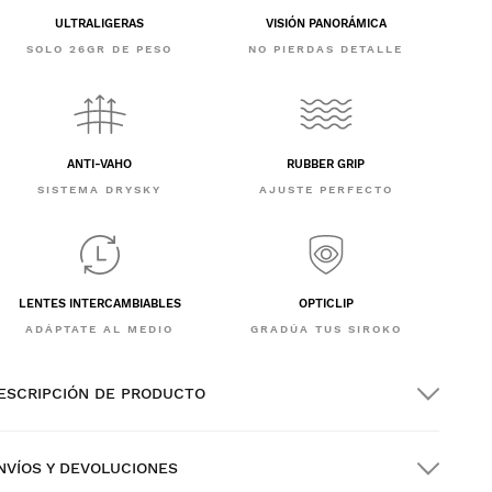
ULTRALIGERAS
VISIÓN PANORÁMICA
SOLO 26GR DE PESO
NO PIERDAS DETALLE
ANTI-VAHO
RUBBER GRIP
SISTEMA DRYSKY
AJUSTE PERFECTO
LENTES INTERCAMBIABLES
OPTICLIP
ADÁPTATE AL MEDIO
GRADÚA TUS SIROKO
ESCRIPCIÓN DE PRODUCTO
NVÍOS Y DEVOLUCIONES