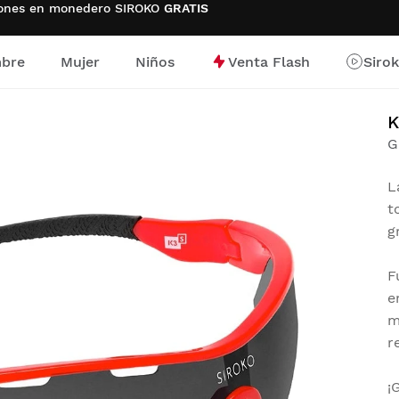
ciones en monedero SIROKO
GRATIS
bre
Mujer
Niños
Venta Flash
Siro
io
G
L
t
g
F
e
m
r
¡