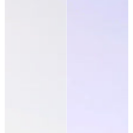
Cliente verificado
Siegfried Papst
De arriba a arriba
¿Ha sido útil esta opinión?
Sí
Denunciar
Compartir
hace 5 años
Cliente verificado
Peter Smith
bueno, pero se anuncian como lentes «marrones». Por lo 
que puedo ver, no son marrones, son... oscuros. Peter
¿Ha sido útil esta opinión?
Sí
Denunciar
Compartir
hace 5 años
1
2
3