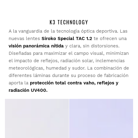
ESCRIBE UNA OPINIÓN
K3 TECHNOLOGY
A la vanguardia de la tecnología óptica deportiva. Las
Buscar:
Ordenar
Prueba tu talla desde casa con tranquilidad: tienes 30 días
nuevas lentes
Siroko Special TAC 1.2
te ofrecen una
a partir de la fecha de entrega para solicitar tu devolución.
visión panorámica nítida
y clara, sin distorsiones.
Diseñadas para maximizar el campo visual, minimizan
Cliente verificado
Podrás devolver un producto de forma fácil y rápida, desde
el impacto de reflejos, radiación solar, inclemencias
tu pedido en tu cuenta de usuario.
Miguel Pericás Cuartielles
meteorológicas, humedad y sudor. La combinación de
diferentes láminas durante su proceso de fabricación
Devolución al método de pago original
Desde
$9.95
A mi me van tan bien estas gafas que ya es el 3er tipo que 
aporta la
protección total contra vaho, reflejos y
compro, se ajustan bien a mi cara, no se mueven y para mi 
radiación UV400.
tienen el tamaño de ancho razonable. El cristal tal vez es 
un poco delicado y hay que limpiarlo con cuidado para que 
no se ralle, aunque tienen una buena vision. Por relación 
¿Ha sido útil esta opinión?
Sí
Denunciar
Compartir
hace 5 años