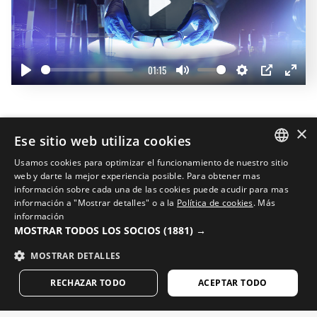
Play
01:15
Play
Mute
Settings
PIP
Enter
fullscr
Completa tu look
×
Ese sitio web utiliza cookies
20%
Usamos cookies para optimizar el funcionamiento de nuestro sitio
SPANISH
web y darte la mejor experiencia posible. Para obtener mas
información sobre cada una de las cookies puede acudir para mas
ENGLISH
información a "Mostrar detalles" o a la
Política de cookies
.
Más
información
GREEK
MOSTRAR TODOS LOS SOCIOS
(1881) →
DANISH
MOSTRAR DETALLES
GERMAN
RECHAZAR TODO
ACEPTAR TODO
FINNISH
FRENCH