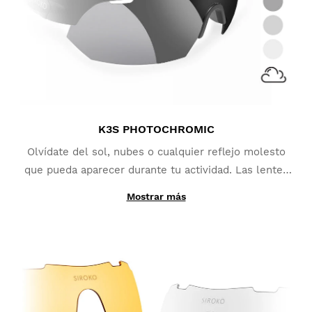
K3S PHOTOCHROMIC
Olvídate del sol, nubes o cualquier reflejo molesto
que pueda aparecer durante tu actividad. Las lentes
fotocromáticas
se adaptan a los continuos cambios
Mostrar más
Gracias a su fabricación con materiales
de condiciones lumínicas
y se convierten en la mejor
fotocromáticos en lugar de constar de una simple
opción para deportes como MTB, Triatlón o Running.
lámina añadida, las lentes intercambiables Siroko
PhotoChromic cambian de categoría lumínica en
cuestión de segundos (las categorías variarán en
función del modelo de lente fotocromática
seleccionada). Cuentan con una
cobertura adicional