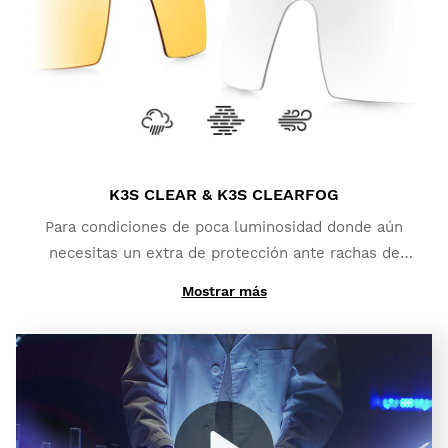
polarizada y máxima protección UV400
, lo que
aporta un mayor grado de protección ante brillos y
reflejos.
K3S CLEAR & K3S CLEARFOG
Para condiciones de poca luminosidad donde aún
necesitas un extra de protección ante rachas de
viento y pequeños impactos:
K3s Clear
.
Mostrar más
Y si lo que necesitas es un alto contraste y que ni
siquiera la niebla te detenga:
K3s ClearFog
.