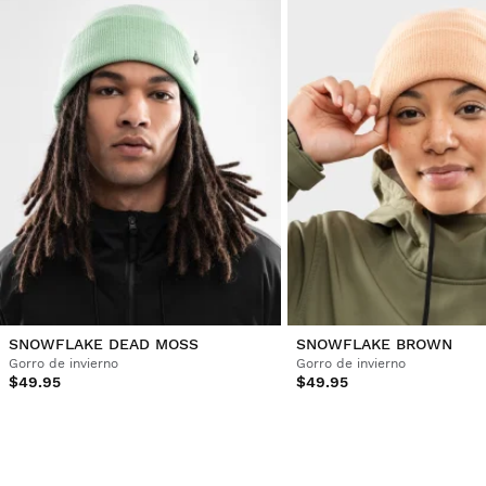
Cliente verificado
César Campinho
Un producto increíble, pero en mi opinión es necesario 
tener una capa extra en el interior para proteger más en la 
nieve.
¿Ha sido útil esta opinión?
Sí
Denunciar
Compartir
hace 3 años
1
2
3
4
5
6
...
11
SNOWFLAKE DEAD MOSS
SNOWFLAKE BROWN
Gorro de invierno
Gorro de invierno
$49.95
$49.95