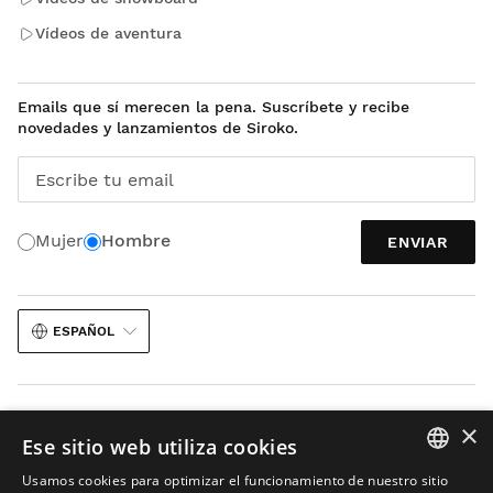
Vídeos de aventura
Emails que sí merecen la pena. Suscríbete y recibe
novedades y lanzamientos de Siroko.
Escribe tu email
Mujer
Hombre
ENVIAR
ESPAÑOL
×
Ese sitio web utiliza cookies
Usamos cookies para optimizar el funcionamiento de nuestro sitio
Aviso legal
Cookies
Términos y condiciones
IA en imágenes
Mapa web