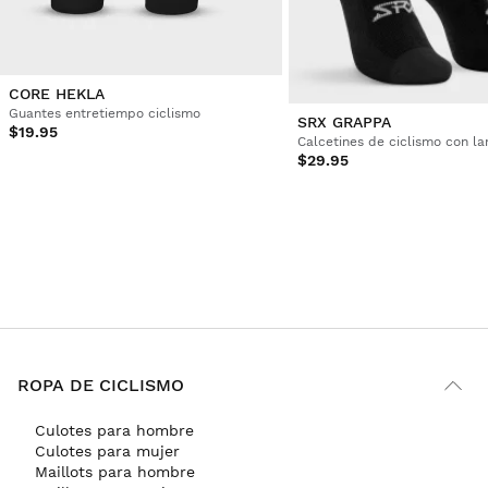
Cliente verificado
Sebastian Lindner
CORE HEKLA
Guantes entretiempo ciclismo
Cycling Gloves Siroko Nuremberg M
SRX GRAPPA
$19.95
Calcetines de ciclismo con l
Los usé en combinación con los guantes de invierno, 
$29.95
bastante cálidos
1 persona ha(n) encontrado útil esta opinión.
¿Ha sido útil esta opinión?
Sí
Denunciar
Compartir
hace 3 años
1
2
3
4
5
6
...
48
ROPA DE CICLISMO
Culotes para hombre
Culotes para mujer
Maillots para hombre