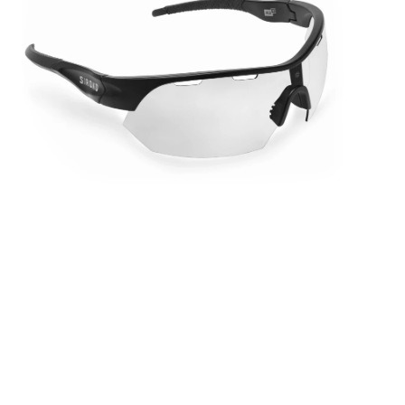
M
U
¿H
M
E
¿H