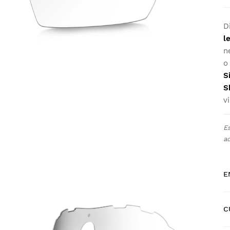
D
l
n
o
S
S
v
E
ad
E
C
E