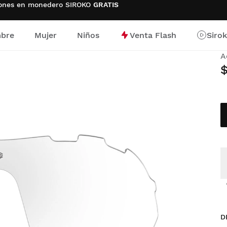
ciones en monedero SIROKO
GRATIS
bre
Mujer
Niños
Venta Flash
Siro
K
io
A
D