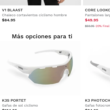
V1 BLAAST
CORE LOOK
Chaleco cortavientos ciclismo hombre
Pantalones lar
$84.95
$49.95
$59.95
-20% Final
Más opciones para ti
K3S PORTET
K3 PHOTOCH
Gafas de sol ciclismo
Gafas fotocrom