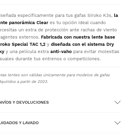
iseñada específicamente para tus gafas Siroko K3s,
la
ente panorámica Clear
es tu opción ideal cuando
ecesitas un extra de protección ante rachas de viento
 agentes externos.
Fabricada con nuestra lente base
iroko Special TAC 1,2
y
diseñada con el sistema Dry
ky
y una película extra
anti-vaho
para evitar molestias
isuales durante tus entrenos o competiciones.
stas lentes son válidas únicamente para modelos de gafas
quiridos a partir de 2023.
NVÍOS Y DEVOLUCIONES
UIDADOS Y LAVADO
nvío GRATIS en pedidos superiores a $300.00