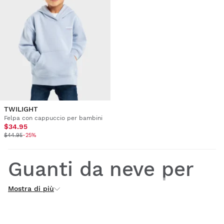
TWILIGHT
Felpa con cappuccio per bambini
$34.95
$44.95
-25%
Guanti da neve per
Mostra di più
bambini e bambine