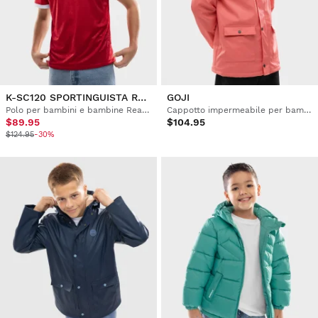
K-SC120 SPORTINGUISTA RED
GOJI
Polo per bambini e bambine Real Sporting de Gijón 120° anniversario
Cappotto impermeabile per bambini
$89.95
$104.95
$124.95
-30%