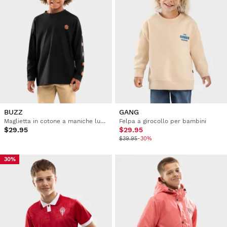
BUZZ
GANG
Maglietta in cotone a maniche lunghe bambini
Felpa a girocollo per bambini
$29.95
$29.95
$39.95
-30%
30%