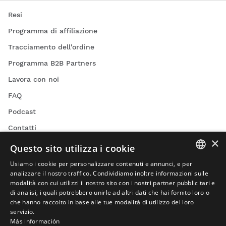
Resi
Programma di affiliazione
Tracciamento dell'ordine
Programma B2B Partners
Lavora con noi
FAQ
Podcast
Contatti
×
Blog
Questo sito utilizza i cookie
Trova il tuo negozio Siroko
Usiamo i cookie per personalizzare contenuti e annunci, e per
SPANISH
analizzare il nostro traffico. Condividiamo inoltre informazioni sulle
modalità con cui utilizzi il nostro sito con i nostri partner pubblicitari e
ENGLISH
di analisi, i quali potrebbero unirle ad altri dati che hai fornito loro o
che hanno raccolto in base alle tue modalità di utilizzo del loro
GREEK
servizio.
Más información
DANISH
Video ciclismo