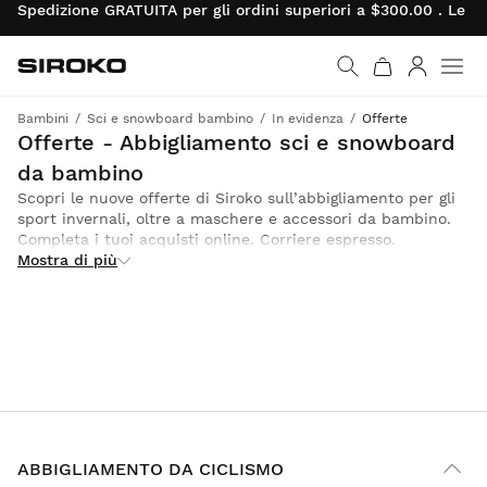
Spedizione GRATUITA per gli ordini superiori a $300.00 . Le re
Siroko.com
Vai alla home page
Accedi
Bambini
Sci e snowboard bambino
In evidenza
Offerte
Completa l’outfit per gli sport invernali dei tuoi bimbi con capi di abbigliamento Siroko, maschere e accessori in sconto
Offerte - Abbigliamento sci e snowboard
da bambino
Scopri le nuove offerte di Siroko sull’abbigliamento per gli
sport invernali, oltre a maschere e accessori da bambino.
Completa i tuoi acquisti online. Corriere espresso.
Mostra di più
ABBIGLIAMENTO DA CICLISMO