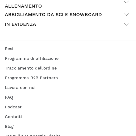
modelli che includano caratteristiche funzionali come
ALLENAMENTO
tasche per riporre piccoli oggetti e coulisse regolabili in vita
ABBIGLIAMENTO DA SCI E SNOWBOARD
per una migliore vestibilità. Disponibili in un'ampia gamma
di colori e modelli, questi pantaloni non sono solo pratici
IN EVIDENZA
ma anche una scelta popolare per esprimere lo stile
personale di ogni ragazza.
Resi
Programma di affiliazione
Tracciamento dell'ordine
Programma B2B Partners
Lavora con noi
FAQ
Podcast
Contatti
Blog
Trova il tuo negozio Siroko