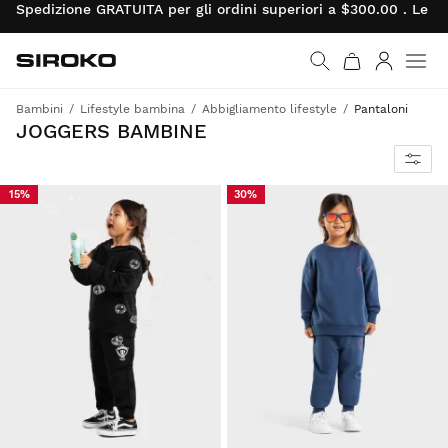
Spedizione GRATUITA per gli ordini superiori a $300.00 . Le re
Siroko.com
Vai alla home page
Accedi
Bambini
Lifestyle bambina
Abbigliamento lifestyle
Pantaloni
JOGGERS BAMBINE
15%
30%