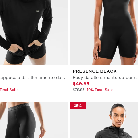
PRESENCE BLACK
Felpa con cappuccio da allenamento da donna
Body da allenamento da donn
$49.95
Final Sale
$79.95
-40% Final Sale
35%