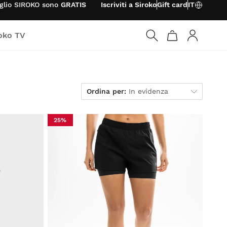
foglio SIROKO sono
GRATIS
Iscriviti a Siroko
Gift card
IT
oko TV
Accedi
Ordina per
Ordina per:
In evidenza
25%