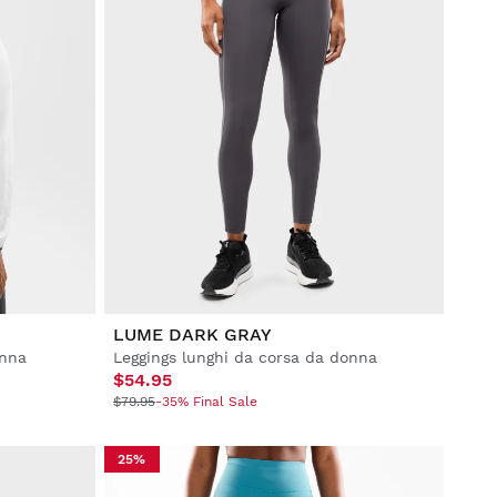
LUME DARK GRAY
onna
Leggings lunghi da corsa da donna
$54.95
$79.95
-35% Final Sale
25%