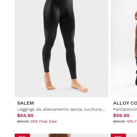
SALEM
ALLOY CO
Leggings da allenamento senza cuciture da donna
Pantaloncin
$54.95
$59.95
$69.95
-25% Final Sale
$69.95
-15% F