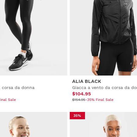
ALIA BLACK
a corsa da donna
Giacca a vento da corsa da d
$104.95
inal Sale
$154.95
-35% Final Sale
35%