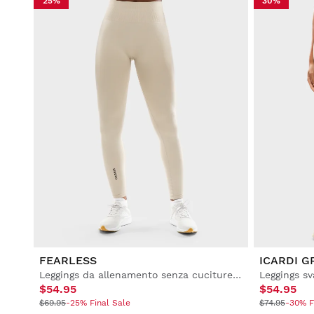
25%
30%
FEARLESS
ICARDI G
Leggings da allenamento senza cuciture da donna
$54.95
$54.95
$69.95
-25% Final Sale
$74.95
-30% F