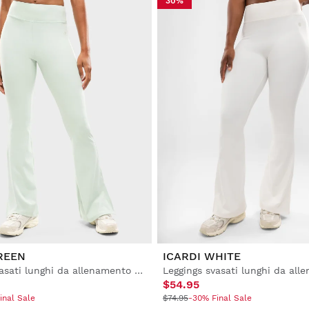
30%
REEN
ICARDI WHITE
Leggings svasati lunghi da allenamento da donna
$54.95
inal Sale
$74.95
-30% Final Sale