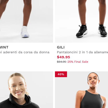
MINT
GILI
ni aderenti da corsa da donna
$49.95
$64.95
-25% Final Sale
40%