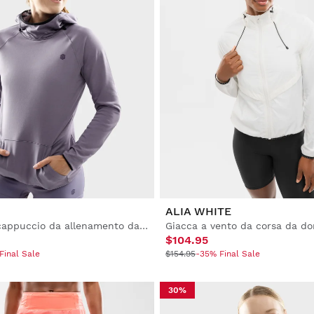
ALIA WHITE
Felpa con cappuccio da allenamento da donna
Giacca a vento da corsa da d
$104.95
Final Sale
$154.95
-35% Final Sale
30%