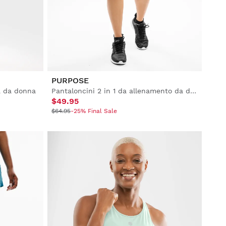
PURPOSE
a da donna
Pantaloncini 2 in 1 da allenamento da donna
$49.95
$64.95
-25% Final Sale