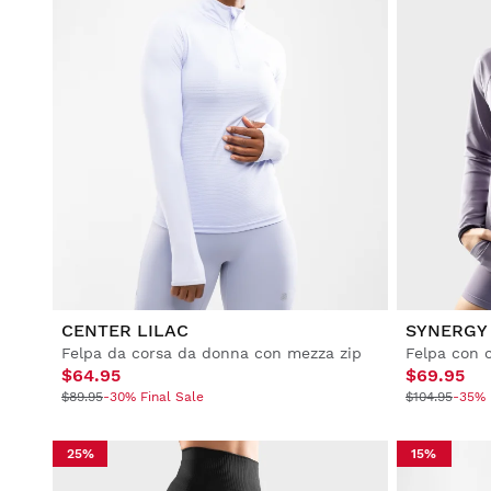
CENTER LILAC
SYNERGY
Felpa da corsa da donna con mezza zip
$64.95
$69.95
$89.95
-30% Final Sale
$104.95
-35% 
25%
15%