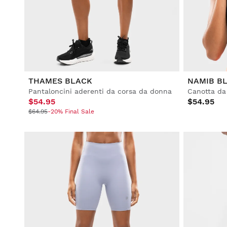
Calcio
Lifestyle
Lifestyle
Calcio
Calcio
Collabs
Collabs
THAMES BLACK
NAMIB B
Pantaloncini aderenti da corsa da donna
Canotta da
$54.95
$54.95
$64.95
-20% Final Sale
Visualizza tutto
Visualizza tutto Uomo
Visualizza tutto Donna
Bambini