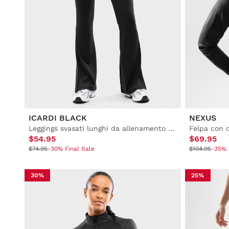
ICARDI BLACK
NEXUS
Leggings svasati lunghi da allenamento da donna
$54.95
$69.95
$74.95
-30% Final Sale
$104.95
-35% 
30%
25%