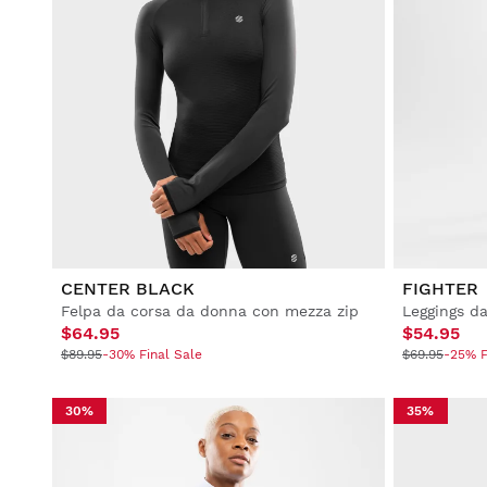
CENTER BLACK
FIGHTER
Felpa da corsa da donna con mezza zip
Leggings d
$64.95
$54.95
$89.95
-30% Final Sale
$69.95
-25% F
30%
35%