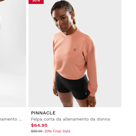
30%
PINNACLE
Leggings svasati lunghi da allenamento da donna
Felpa corta da allenamento da donna
$64.95
$89.95
-30% Final Sale