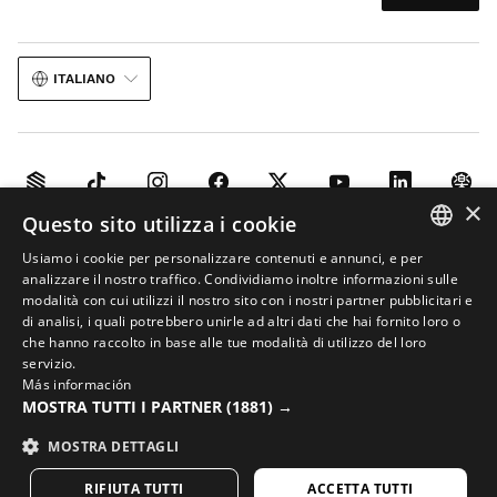
ITALIANO
×
Questo sito utilizza i cookie
Avviso legale
Informazioni sui cookies
Termini e condizioni
Usiamo i cookie per personalizzare contenuti e annunci, e per
Intelligenza artificiale nelle immagini
Mappa del sito
SPANISH
analizzare il nostro traffico. Condividiamo inoltre informazioni sulle
modalità con cui utilizzi il nostro sito con i nostri partner pubblicitari e
© 2026 Siroko
ENGLISH
di analisi, i quali potrebbero unirle ad altri dati che hai fornito loro o
che hanno raccolto in base alle tue modalità di utilizzo del loro
GREEK
servizio.
Más información
DANISH
MOSTRA TUTTI I PARTNER
(1881) →
GERMAN
MOSTRA DETTAGLI
FINNISH
RIFIUTA TUTTI
ACCETTA TUTTI