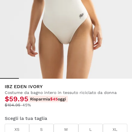
IBZ EDEN IVORY
Costume da bagno intero in tessuto riciclato da donna
$59.95
Risparmia
$45
oggi
$104.95
-45%
Scegli la tua taglia
XS
S
M
L
XL