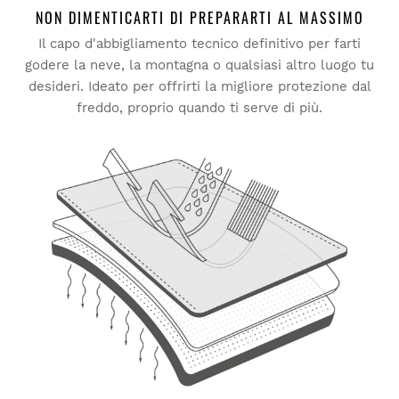
NON DIMENTICARTI DI PREPARARTI AL MASSIMO
Il capo d'abbigliamento tecnico definitivo per farti
Prova i nostri prodotti comodamente a casa tua. Hai 30
godere la neve, la montagna o qualsiasi altro luogo tu
giorni dalla consegna per chiedere il reso.
desideri. Ideato per offrirti la migliore protezione dal
freddo, proprio quando ti serve di più.
Dal tuo account personale, puoi effettuare un reso in modo
semplice e veloce direttamente dai tuoi ordini.
Invia il rimborso al metodo di
A partire da
$9.95
pagamento originale