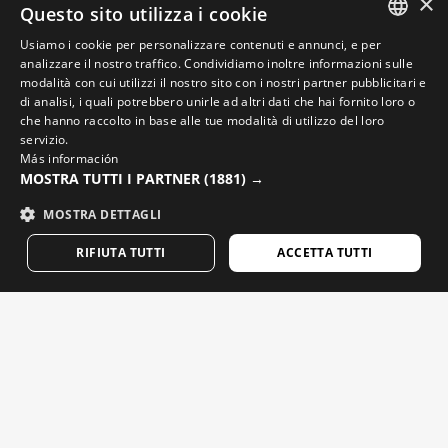
×
Questo sito utilizza i cookie
Trova il tuo negozio Siroko
Usiamo i cookie per personalizzare contenuti e annunci, e per
SPANISH
analizzare il nostro traffico. Condividiamo inoltre informazioni sulle
modalità con cui utilizzi il nostro sito con i nostri partner pubblicitari e
ENGLISH
di analisi, i quali potrebbero unirle ad altri dati che hai fornito loro o
che hanno raccolto in base alle tue modalità di utilizzo del loro
GREEK
servizio.
Video ciclismo
Más información
DANISH
MOSTRA TUTTI I PARTNER
(1881) →
Video sci
GERMAN
MOSTRA DETTAGLI
Video snowboard
FINNISH
Video avventura
RIFIUTA TUTTI
ACCETTA TUTTI
FRENCH
DUTCH
Email che contano. Iscriviti per avere le ultime news e gli
POLISH
aggiornamenti da Siroko.
W1-W SANDBOARD
$154.95
KOREAN
Scrivi la tua e-mail
ACQUISTO
NORWEGIAN
CZECH
Donna
Uomo
INVIA