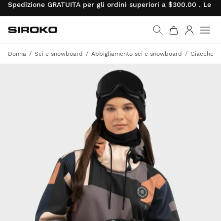
Spedizione GRATUITA per gli ordini superiori a $300.00 . Le re
Siroko.com
Vai alla home page
Accedi
Donna
Sci e snowboard
Abbigliamento sci e snowboard
Giacche