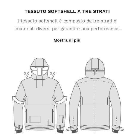
TESSUTO SOFTSHELL A TRE STRATI
Il tessuto softshell è composto da tre strati di
materiali diversi per garantire una performance
ottimale. Lo strato esterno, realizzato in poliestere
Mostra di più
ed elastan, offre protezione dalla neve e dalla (fino a
10.000 mm di colonna d’acqua). Lo strato intermedio
è realizzato con una membrana di TPU che ti
protegge dal vento e lascia traspirare l'umidità,
allontanandola dalla pelle. Lo strato interno offre un
isolamento termico eccellente grazie al suo tessuto
in micro-pile di poliestere che aiuta a trattenere il
calore corporeo.