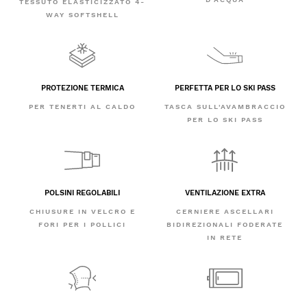
TESSUTO ELASTICIZZATO 4-
WAY SOFTSHELL
PROTEZIONE TERMICA
PERFETTA PER LO SKI PASS
PER TENERTI AL CALDO
TASCA SULL'AVAMBRACCIO
PER LO SKI PASS
POLSINI REGOLABILI
VENTILAZIONE EXTRA
CHIUSURE IN VELCRO E
CERNIERE ASCELLARI
FORI PER I POLLICI
BIDIREZIONALI FODERATE
IN RETE