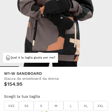
Qual è la taglia giusta per me?
W1-W SANDBOARD
Giacca da snowboard da donna
$154.95
Scegli la tua taglia
XXS
XS
S
M
L
XL
XXL