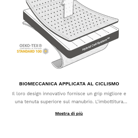
Questa recensione ti è stata utile?
Sì
Segnala
Condividi
3 anni fa
1
2
3
4
5
6
7
BIOMECCANICA APPLICATA AL CICLISMO
Il loro design innovativo fornisce un grip migliore e
una tenuta superiore sul manubrio. L'imbottitura
Hybrid Cell System sul palmo aumenta il flusso
Mostra di più
sanguigno e riduce i formicolii. Il dorso è realizzato
con un tessuto leggero per migliorare la circolazione
dell'aria e la traspirabilità.