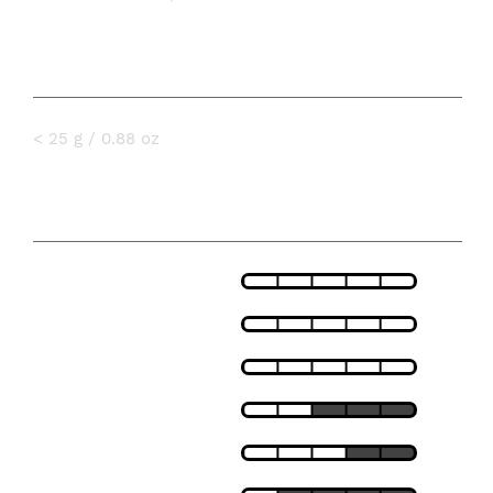
PESO
< 25 g / 0.88 oz
SPECIFICHE
LEGGEREZZA
VESTIBILITÀ
TRASPIRABILITÀ
ISOLAMENTO TERMICO
ANTI-VENTO