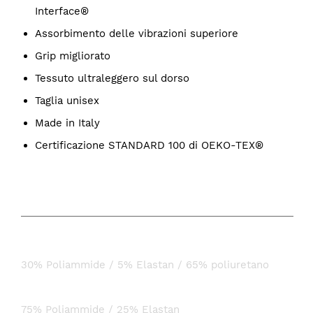
Interface®
Assorbimento delle vibrazioni superiore
Grip migliorato
Tessuto ultraleggero sul dorso
Taglia unisex
Made in Italy
Certificazione STANDARD 100 di OEKO-TEX®
COMPOSIZIONE
Palmo
30% Poliammide / 5% Elastan / 65% poliuretano
Dorso
75% Poliammide / 25% Elastan