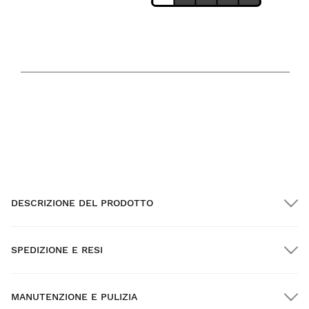
IMPERMEABILE
TEMPERATURA SUPPORTATA
59
95
F
F
MIN.
MAX.
DESCRIZIONE DEL PRODOTTO
SPEDIZIONE E RESI
MANUTENZIONE E PULIZIA