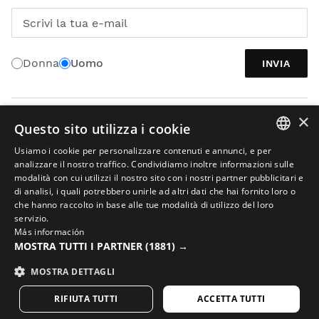
Scrivi la tua e-mail
Donna
Uomo
INVIA
×
ITALIANO
Questo sito utilizza i cookie
Usiamo i cookie per personalizzare contenuti e annunci, e per
SPANISH
analizzare il nostro traffico. Condividiamo inoltre informazioni sulle
modalità con cui utilizzi il nostro sito con i nostri partner pubblicitari e
ENGLISH
di analisi, i quali potrebbero unirle ad altri dati che hai fornito loro o
che hanno raccolto in base alle tue modalità di utilizzo del loro
GREEK
servizio.
Avviso legale
Informazioni sui cookies
Termini e condizioni
Más información
DANISH
Intelligenza artificiale nelle immagini
Mappa del sito
MOSTRA TUTTI I PARTNER
(1881) →
GERMAN
© 2026 Siroko
MOSTRA DETTAGLI
FINNISH
RIFIUTA TUTTI
ACCETTA TUTTI
FRENCH