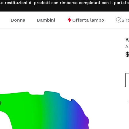
Le restituzioni di prodotti con rimborso completati con il porta
Donna
Bambini
Offerta lampo
Sir
K
A