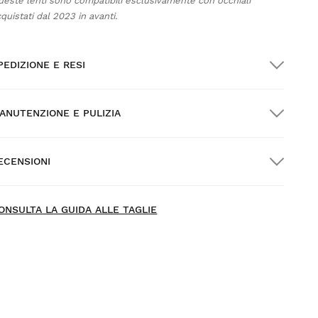
ueste lenti sono compatibili esclusivamente con occhiali
quistati dal 2023 in avanti.
PEDIZIONE E RESI
ANUTENZIONE E PULIZIA
pedizione GRATUITA per gli ordini superiori a
300.00
ECENSIONI
onsegna a domicilio
GRATIS
oltre $300.00
ONSULTA LA GUIDA ALLE TAGLIE