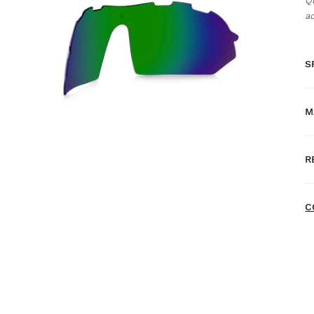
Q
ac
S
M
S
$
R
C
C