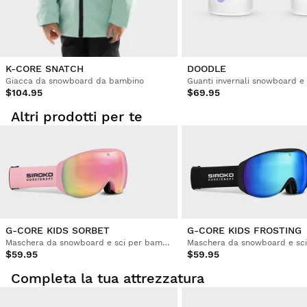
Cliente verificato
M VAN SCHIE
K-CORE SNATCH
DOODLE
Giacca da snowboard da bambino
Guanti invernali snowboard e
$104.95
$69.95
Non ancora usato ma sembra buono, ottima vestibilità.
Altri prodotti per te
Questa recensione ti è stata utile?
Sì
Segnala
Condividi
4 anni fa
Cliente verificato
Sarah Mazzoleni
Bella forma e colore

G-CORE KIDS SORBET
G-CORE KIDS FROSTING
Maschera da snowboard e sci per bambini
$59.95
$59.95
1 persona ha(nno) trovato utile questa recensione
Completa la tua attrezzatura
Questa recensione ti è stata utile?
Sì
Segnala
Condividi
4 anni fa