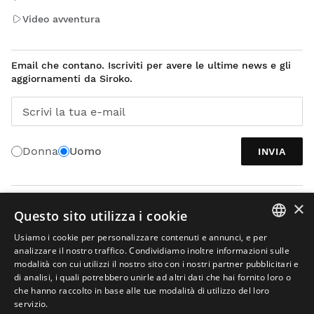
Video avventura
Email che contano. Iscriviti per avere le ultime news e gli
aggiornamenti da Siroko.
Scrivi la tua e-mail
Donna
Uomo
INVIA
×
ITALIANO
Questo sito utilizza i cookie
Usiamo i cookie per personalizzare contenuti e annunci, e per
SPANISH
analizzare il nostro traffico. Condividiamo inoltre informazioni sulle
modalità con cui utilizzi il nostro sito con i nostri partner pubblicitari e
ENGLISH
di analisi, i quali potrebbero unirle ad altri dati che hai fornito loro o
che hanno raccolto in base alle tue modalità di utilizzo del loro
GREEK
servizio.
Avviso legale
Informazioni sui cookies
Termini e condizioni