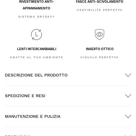
RIVESTIMENTO ANTI-
FASCE ANTI-SCIVOLAMENTO
APPANNAMENTO
VESTIBILITÀ PERFETTA
SISTEMA DRYSKY+
LENTI INTERCAMBIABILI
INSERTO OTTICO
ADATTE AL TUO AMBIENTE
VISUALE PERFETTA
DESCRIZIONE DEL PRODOTTO
SPEDIZIONE E RESI
MANUTENZIONE E PULIZIA
Spedizione GRATUITA per gli ordini superiori a $300.00