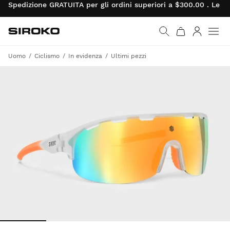
Spedizione GRATUITA per gli ordini superiori a $300.00 . Le re
Siroko.com
Vai alla home page
Accedi
Uomo
Ciclismo
In evidenza
Ultimi pezzi