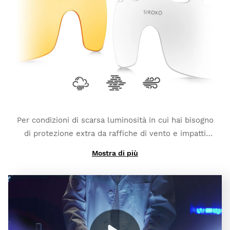
esterno aggiuntivo, le lenti interscambiabili K3
PhotoChromic passano da una categoria all'altra in
pochi secondi (queste categorie potrebbero cambiare
leggeremente a seconda del tipo di lente
fotocromatica da te scelto). Contano anche su una
polarizzazione aggiuntiva e una protezione UV400
totale
, per metterti al riparo ancora di più da colpi di
luce e riflessi.
Per condizioni di scarsa luminosità in cui hai bisogno
di protezione extra da raffiche di vento e impatti
leggeri:
K3 Clear
.
Mostra di più
E se ti serve un alto contrasto per combattere il
clima nebbioso:
K3 ClearFog
.