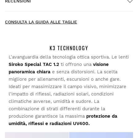
RECENSIONI
Consegna a domicilio
GRATIS
oltre $300.00
New content loaded
4.59
CONSULTA LA GUIDA ALLE TAGLIE
Sulla base di 37 recensioni
SCRIVI UNA RECENSIONE
K3 TECHNOLOGY
L'avanguardia della tecnologia ottica sportiva. Le lenti
Cerca:
Elenca
Prova i nostri prodotti comodamente a casa tua. Hai 30
Siroko Special TAC 1.2
ti offrono una
visione
giorni dalla consegna per chiedere il reso.
panoramica chiara
e senza distorsioni. La scelta
migliore per allenamenti, escursioni o anche gare.
Cliente verificato
Dal tuo account personale, puoi effettuare un reso in modo
Ideati per massimizzare il campo visivo, minimizzare
semplice e veloce direttamente dai tuoi ordini.
Pedro Duarte
l'impatto di riflessi, radiazioni solari, condizioni
climatiche avverse, umidità e sudore. La
Invia il rimborso al metodo di
A partire da
$9.95
La qualità complessiva è molto buona, ma cambiare 
combinazione di strati differenti durante la
pagamento originale
obiettivo è molto complicato.
produzione garantisce la massima
protezione da
umidità, riflessi e radiazioni UV400.
Questa recensione ti è stata utile?
Sì
Segnala
Condividi
4 anni fa