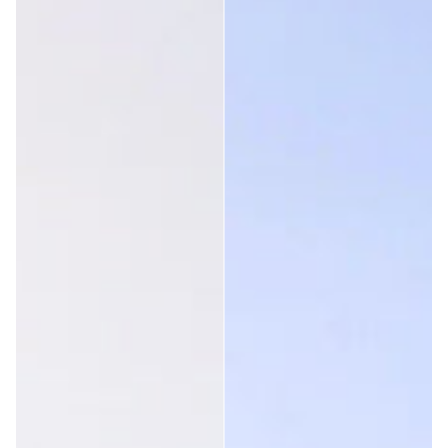
Cliente verificato
Linda Skrucana
Non si adattava al mio viso.
Questa recensione ti è stata utile?
Sì
Segnala
Condividi
4 anni fa
Cliente verificato
Eva Fredriks
Ottimi occhiali! Comodo e poiché ha una maggiore 
superficie è perfetto per tenere il vento lontano dagli occhi. 
Perfetto quando si indossano lenti. 
Questa recensione ti è stata utile?
Sì
Segnala
Condividi
4 anni fa
1
2
3
4
5
6
...
13