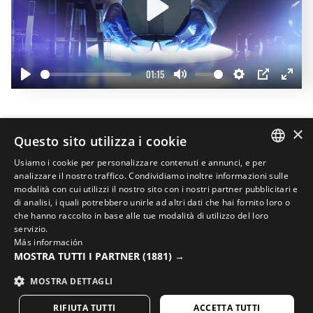
Play
01:15
Play
Mute
Settings
PIP
Enter
fullscr
Completa il tuo look
×
Questo sito utilizza i cookie
15%
40%
Usiamo i cookie per personalizzare contenuti e annunci, e per
SPANISH
analizzare il nostro traffico. Condividiamo inoltre informazioni sulle
modalità con cui utilizzi il nostro sito con i nostri partner pubblicitari e
ENGLISH
di analisi, i quali potrebbero unirle ad altri dati che hai fornito loro o
che hanno raccolto in base alle tue modalità di utilizzo del loro
GREEK
servizio.
Más información
DANISH
MOSTRA TUTTI I PARTNER
(1881) →
GERMAN
MOSTRA DETTAGLI
FINNISH
RIFIUTA TUTTI
ACCETTA TUTTI