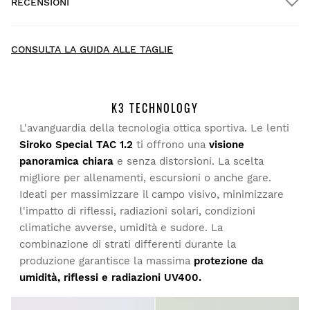
RECENSIONI
Consegna a domicilio
GRATIS
oltre $300.00
New content loaded
4.42
CONSULTA LA GUIDA ALLE TAGLIE
Sulla base di 38 recensioni
SCRIVI UNA RECENSIONE
K3 TECHNOLOGY
L'avanguardia della tecnologia ottica sportiva. Le lenti
Cerca:
Elenca
Prova i nostri prodotti comodamente a casa tua. Hai 30
Siroko Special TAC 1.2
ti offrono una
visione
giorni dalla consegna per chiedere il reso.
panoramica chiara
e senza distorsioni. La scelta
migliore per allenamenti, escursioni o anche gare.
Cliente verificato
Dal tuo account personale, puoi effettuare un reso in modo
Ideati per massimizzare il campo visivo, minimizzare
semplice e veloce direttamente dai tuoi ordini.
Ana Fontes
l'impatto di riflessi, radiazioni solari, condizioni
climatiche avverse, umidità e sudore. La
Invia il rimborso al metodo di
A partire da
$9.95
Comodo e funziona bene.
combinazione di strati differenti durante la
pagamento originale
produzione garantisce la massima
protezione da
Questa recensione ti è stata utile?
Sì
Segnala
Condividi
4 anni fa
umidità, riflessi e radiazioni UV400.