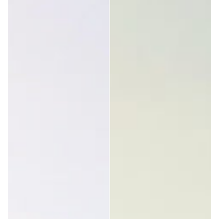
Cliente verificato
M Joe
Ottima tecnologia fotocromatica, prodotto fantastico!
Questa recensione ti è stata utile?
Sì
Segnala
Condividi
4 anni fa
Cliente verificato
Paavo Luttinen
Non ho notato la differenza rispetto agli obiettivi normali 
quando arrivavo a una luce solare intensa.
1 persona ha(nno) trovato utile questa recensione
Questa recensione ti è stata utile?
Sì
Segnala
Condividi
4 anni fa
1
2
3
4
5
6
...
13