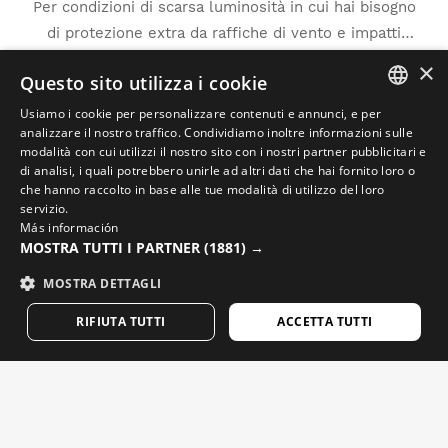
Per condizioni di scarsa luminosità in cui hai bisogno
di protezione extra da raffiche di vento e impatti
leggeri:
K3 Clear
.
×
Mostra di più
E se ti serve un alto contrasto per combattere il
Questo sito utilizza i cookie
clima nebbioso:
K3 ClearFog
.
Usiamo i cookie per personalizzare contenuti e annunci, e per
SPANISH
analizzare il nostro traffico. Condividiamo inoltre informazioni sulle
modalità con cui utilizzi il nostro sito con i nostri partner pubblicitari e
ENGLISH
di analisi, i quali potrebbero unirle ad altri dati che hai fornito loro o
che hanno raccolto in base alle tue modalità di utilizzo del loro
GREEK
servizio.
Más información
DANISH
MOSTRA TUTTI I PARTNER
(1881) →
Play
GERMAN
MOSTRA DETTAGLI
FINNISH
RIFIUTA TUTTI
ACCETTA TUTTI
01:15
FRENCH
Play
Mute
Settings
PIP
Enter
DUTCH
fullscr
Completa il tuo look
POLISH
KOREAN