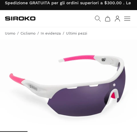
Spedizione GRATUITA per gli ordini superiori a $300.00 . Le re
Siroko.com
Vai alla home page
Accedi
Uomo
Ciclismo
In evidenza
Ultimi pezzi