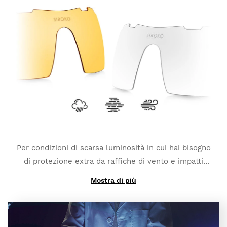
PhotoChromic passano da una categoria all'altra in
pochi secondi (queste categorie potrebbero cambiare
leggeremente a seconda del tipo di lente
fotocromatica da te scelto). Contano anche su
una
polarizzazione aggiuntiva e una protezione UV400
totale
, per metterti al riparo ancora di più da colpi di
luce e riflessi.
Per condizioni di scarsa luminosità in cui hai bisogno
di protezione extra da raffiche di vento e impatti
leggeri:
K3s Clear
.
Mostra di più
E se ti serve un alto contrasto per combattere il
clima nebbioso:
K3s ClearFog
.