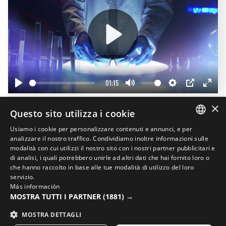
Play
01:15
Play
Mute
Settings
PIP
Enter
fullscr
×
Questo sito utilizza i cookie
Completa il tuo look
Usiamo i cookie per personalizzare contenuti e annunci, e per
SPANISH
analizzare il nostro traffico. Condividiamo inoltre informazioni sulle
modalità con cui utilizzi il nostro sito con i nostri partner pubblicitari e
ENGLISH
di analisi, i quali potrebbero unirle ad altri dati che hai fornito loro o
che hanno raccolto in base alle tue modalità di utilizzo del loro
GREEK
servizio.
Más información
DANISH
MOSTRA TUTTI I PARTNER
(1881) →
GERMAN
MOSTRA DETTAGLI
FINNISH