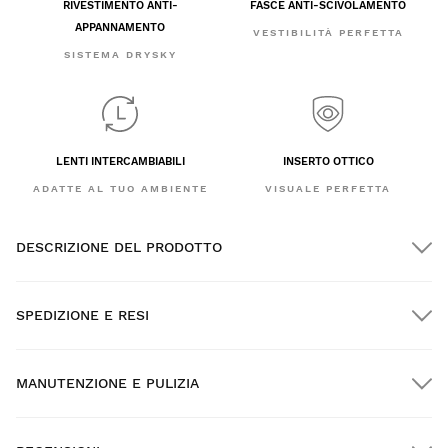
RIVESTIMENTO ANTI-
FASCE ANTI-SCIVOLAMENTO
APPANNAMENTO
VESTIBILITÀ PERFETTA
SISTEMA DRYSKY
LENTI INTERCAMBIABILI
INSERTO OTTICO
ADATTE AL TUO AMBIENTE
VISUALE PERFETTA
DESCRIZIONE DEL PRODOTTO
SPEDIZIONE E RESI
MANUTENZIONE E PULIZIA
Spedizione GRATUITA per gli ordini superiori a $300.00