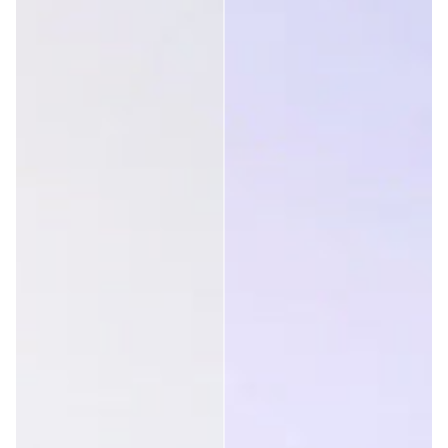
Cliente verificato
Silvia Diaz cela
Gli occhiali sono perfetti per l'attività. Il servizio imbattibile 
Questa recensione ti è stata utile?
Sì
Segnala
Condividi
3 anni fa
Cliente verificato
Rosa Rodicio Heras
Sto andando molto bene per il trail riding
Questa recensione ti è stata utile?
Sì
Segnala
Condividi
3 anni fa
1
2
3
4
5
6
...
21