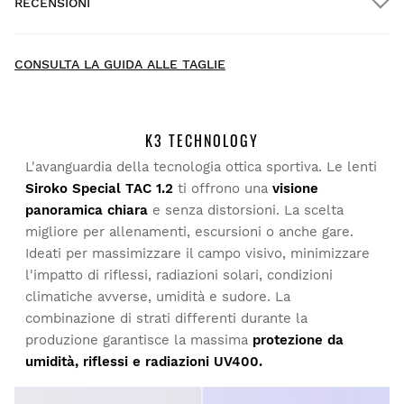
RECENSIONI
Consegna a domicilio
GRATIS
oltre $300.00
New content loaded
4.51
CONSULTA LA GUIDA ALLE TAGLIE
Sulla base di 63 recensioni
SCRIVI UNA RECENSIONE
K3 TECHNOLOGY
L'avanguardia della tecnologia ottica sportiva. Le lenti
Cerca:
Elenca
Prova i nostri prodotti comodamente a casa tua. Hai 30
Siroko Special TAC 1.2
ti offrono una
visione
giorni dalla consegna per chiedere il reso.
panoramica chiara
e senza distorsioni. La scelta
migliore per allenamenti, escursioni o anche gare.
Cliente verificato
Dal tuo account personale, puoi effettuare un reso in modo
Ideati per massimizzare il campo visivo, minimizzare
semplice e veloce direttamente dai tuoi ordini.
Cristina Lozano
l'impatto di riflessi, radiazioni solari, condizioni
climatiche avverse, umidità e sudore. La
Invia il rimborso al metodo di
A partire da
$9.95
Molto leggero
combinazione di strati differenti durante la
pagamento originale
produzione garantisce la massima
protezione da
Questa recensione ti è stata utile?
Sì
Segnala
Condividi
3 anni fa
umidità, riflessi e radiazioni UV400.