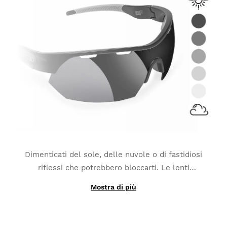
Dimenticati del sole, delle nuvole o di fastidiosi
riflessi che potrebbero bloccarti. Le lenti
fotocromatiche
si adattano ai continui cambiamenti
Mostra di più
Grazie all'impiego di materiali fotocromatici nel
di luminosità
: sono la scelta migliore per sport come
processo produttivo, invece di un semplice strato
MTB, Triathlon o Running.
esterno aggiuntivo, le lenti interscambiabili K3