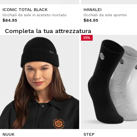
Comodo da indossare
ICONIC TOTAL BLACK
HANALEI
Occhiali da sole in acetato riciclato
Occhiali da sole sportivi
Questa recensione ti è stata utile?
Sì
Segnala
Condividi
3 anni fa
$84.95
$84.95
Completa la tua attrezzatura
25%
1
2
3
4
5
6
...
26
NUUK
STEP