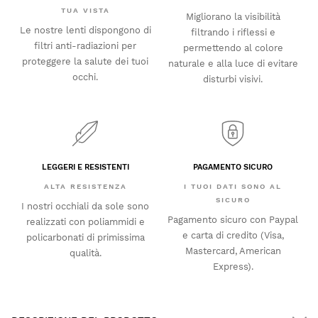
TUA VISTA
Migliorano la visibilità
Le nostre lenti dispongono di
filtrando i riflessi e
filtri anti-radiazioni per
permettendo al colore
proteggere la salute dei tuoi
naturale e alla luce di evitare
occhi.
disturbi visivi.
LEGGERI E RESISTENTI
PAGAMENTO SICURO
ALTA RESISTENZA
I TUOI DATI SONO AL
SICURO
I nostri occhiali da sole sono
Pagamento sicuro con Paypal
realizzati con poliammidi e
e carta di credito (Visa,
policarbonati di primissima
Mastercard, American
qualità.
Express).