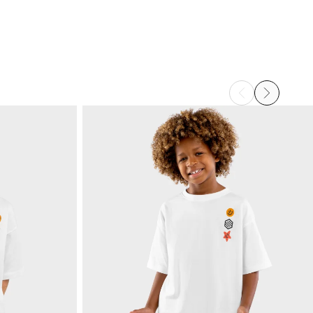
ianluca QUAGLIOZZI
arini e comodi
2 persone ha(nno) trovato utile questa recensione
esta recensione ti è stata utile?
Sì
Segnala
Condividi
2 anni fa
Cliente verificato
essie Ruts
 nostri bambini ne sono rimasti entusiasti!
1 persona ha(nno) trovato utile questa recensione
esta recensione ti è stata utile?
Sì
Segnala
Condividi
2 anni fa
1
2
3
4
5
6
...
21