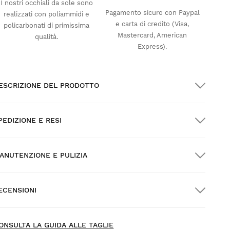
I nostri occhiali da sole sono
Pagamento sicuro con Paypal
realizzati con poliammidi e
e carta di credito (Visa,
policarbonati di primissima
Mastercard, American
qualità.
Express).
ESCRIZIONE DEL PRODOTTO
PEDIZIONE E RESI
ANUTENZIONE E PULIZIA
pedizione GRATUITA per gli ordini superiori a
300.00
ECENSIONI
onsegna a domicilio
GRATIS
oltre $300.00
ew content loaded
.65
ONSULTA LA GUIDA ALLE TAGLIE