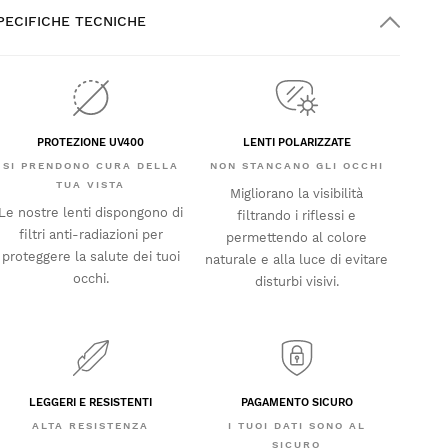
PECIFICHE TECNICHE
PROTEZIONE UV400
LENTI POLARIZZATE
SI PRENDONO CURA DELLA
NON STANCANO GLI OCCHI
TUA VISTA
Migliorano la visibilità
Le nostre lenti dispongono di
filtrando i riflessi e
filtri anti-radiazioni per
permettendo al colore
proteggere la salute dei tuoi
naturale e alla luce di evitare
occhi.
disturbi visivi.
LEGGERI E RESISTENTI
PAGAMENTO SICURO
ALTA RESISTENZA
I TUOI DATI SONO AL
SICURO