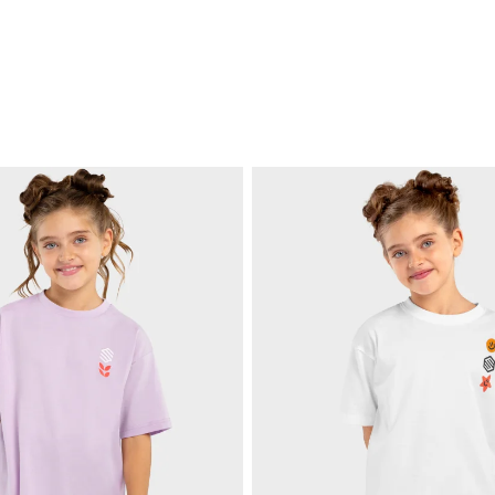
G
c
Qu
J
I
Qu