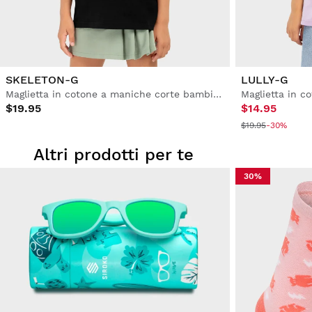
SKELETON-G
LULLY-G
Maglietta in cotone a maniche corte bambine
$19.95
$14.95
$19.95
-30%
Altri prodotti per te
30%