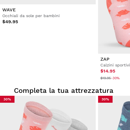
WAVE
Occhiali da sole per bambini
$49.95
ZAP
Calzini sporti
$14.95
$19.95
-30%
Completa la tua attrezzatura
30%
30%