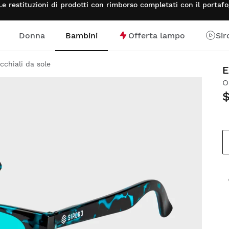
Le restituzioni di prodotti con rimborso completati con il porta
Donna
Bambini
Offerta lampo
Sir
cchiali da sole
E
O