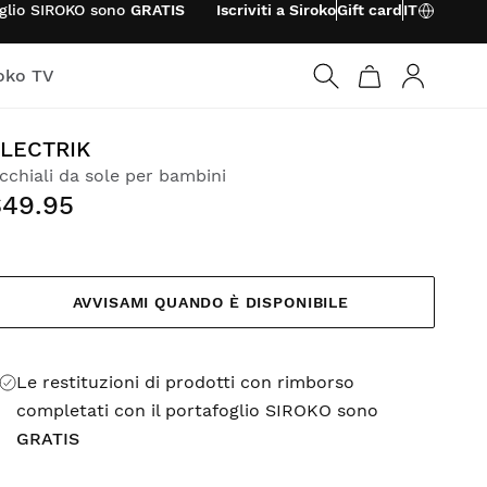
foglio SIROKO sono
GRATIS
Iscriviti a Siroko
Gift card
IT
oko TV
Accedi
LECTRIK
cchiali da sole per bambini
$49.95
AVVISAMI QUANDO È DISPONIBILE
Le restituzioni di prodotti con rimborso
completati con il portafoglio SIROKO sono
GRATIS