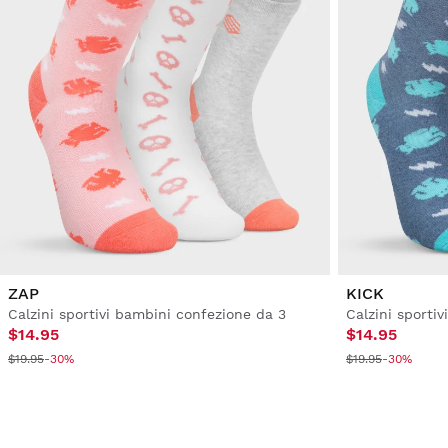
ZAP
KICK
Calzini sportivi bambini confezione da 3
Calzini sporti
$14.95
$14.95
$19.95
-30%
$19.95
-30%