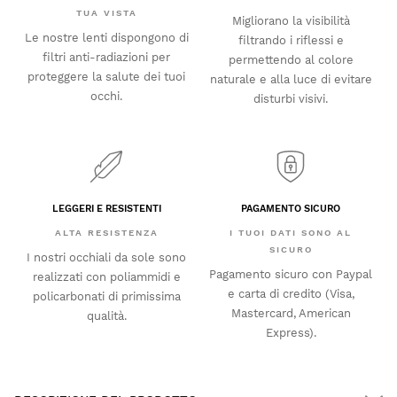
TUA VISTA
Migliorano la visibilità
Le nostre lenti dispongono di
filtrando i riflessi e
filtri anti-radiazioni per
permettendo al colore
proteggere la salute dei tuoi
naturale e alla luce di evitare
occhi.
disturbi visivi.
LEGGERI E RESISTENTI
PAGAMENTO SICURO
ALTA RESISTENZA
I TUOI DATI SONO AL
SICURO
I nostri occhiali da sole sono
Pagamento sicuro con Paypal
realizzati con poliammidi e
e carta di credito (Visa,
policarbonati di primissima
Mastercard, American
qualità.
Express).