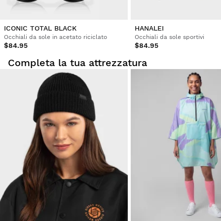
Lucia Trujillos Hinojosa
ICONIC TOTAL BLACK
HANALEI
Occhiali da sole in acetato riciclato
Occhiali da sole sportivi
Non sono male, anche se pensavo fossero di uno stile 
$84.95
$84.95
diverso
Completa la tua attrezzatura
1 persona ha(nno) trovato utile questa recensione
Questa recensione ti è stata utile?
Sì
Segnala
Condividi
5 anni fa
1
2
3