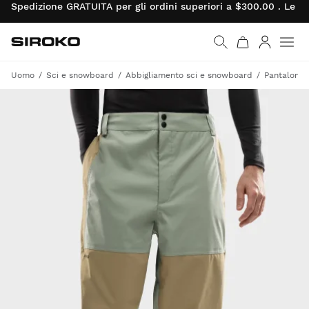
Spedizione GRATUITA per gli ordini superiori a $300.00 . Le re
Siroko.com
Vai alla home page
Accedi
Uomo
Sci e snowboard
Abbigliamento sci e snowboard
Pantaloni