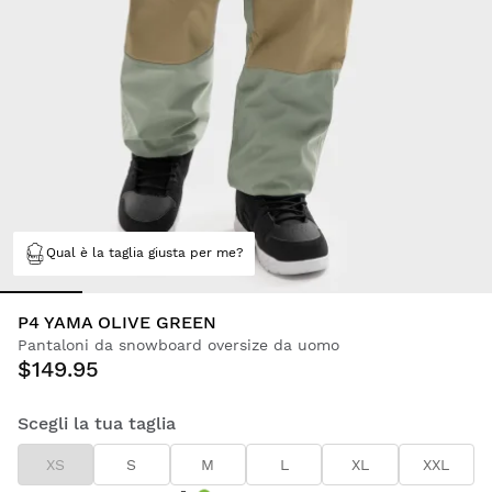
Qual è la taglia giusta per me?
P4 YAMA OLIVE GREEN
Pantaloni da snowboard oversize da uomo
$149.95
Scegli la tua taglia
XS
S
M
L
XL
XXL