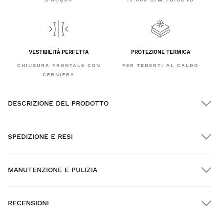
VESTIBILITÀ PERFETTA
PROTEZIONE TERMICA
CHIUSURA FRONTALE CON
PER TENERTI AL CALDO
CERNIERA
DESCRIZIONE DEL PRODOTTO
SPEDIZIONE E RESI
MANUTENZIONE E PULIZIA
Spedizione GRATUITA per gli ordini superiori a $300.00
RECENSIONI
Consegna a domicilio
GRATIS
oltre $300.00