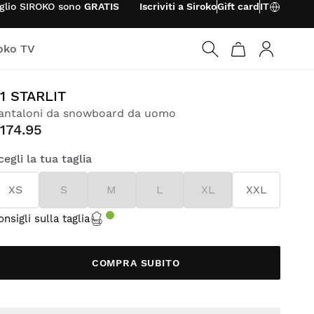
foglio SIROKO sono
GRATIS
Iscriviti a Siroko
Gift card
IT
oko TV
Accedi
1 STARLIT
antaloni da snowboard da uomo
174.95
cegli la tua taglia
XS
S
M
L
XL
XXL
onsigli sulla taglia
COMPRA SUBITO