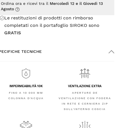
Ordina ora e ricevi tra il
Mercoledì 12 e il Giovedì 13
Agosto
Le restituzioni di prodotti con rimborso
completati con il portafoglio SIROKO sono
GRATIS
PECIFICHE TECNICHE
IMPERMEABIILITÀ 10K
VENTILAZIONE EXTRA
FINO A 10 000 MM
APERTURE DE
COLONNA D'ACQUA
VENTILAZIONE CON FODERA
IN RETE E CERNIERA ZIP
SULL'INTERNO COSCIA