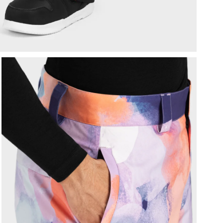
P
g
D
m
I
p