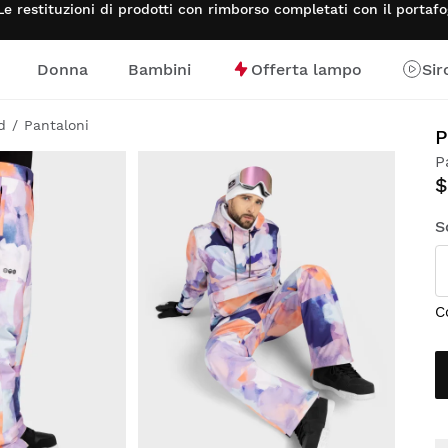
Le restituzioni di prodotti con rimborso completati con il porta
Donna
Bambini
Offerta lampo
Sir
d
Pantaloni
P
P
$
S
C