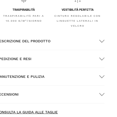
TRASPIRABILITÀ
VESTIBILITÀ PERFETTA
TRASPIRABILITÀ PARI A
CINTURA REGOLABILE CON
10.000 G/M²/GIORNO
LINGUETTE LATERALI IN
VELCRO
ESCRIZIONE DEL PRODOTTO
PEDIZIONE E RESI
ANUTENZIONE E PULIZIA
pedizione GRATUITA per gli ordini superiori a
300.00
ECENSIONI
onsegna a domicilio
GRATIS
oltre $300.00
ONSULTA LA GUIDA ALLE TAGLIE