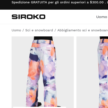
Spedizione GRATUITA per gli ordini superiori a $300.00 . 
Uomo
Siroko.com
Vai alla home page
Uomo
Sci e snowboard
Abbigliamento sci e snowboar
Ciclismo
Ciclismo
Lifestyle bambino
Gym e Allenamento
Gym e Allenamento
Lifestyle bambina
Adventure
Adventure
Ciclismo bambino
Padel
Padel
Ciclismo bambina
Tennis
Tennis
Sci e snowboard
bambino
Golf
Golf
Sci e snowboard
bambina
Sci e snowboard
Sci e snowboard