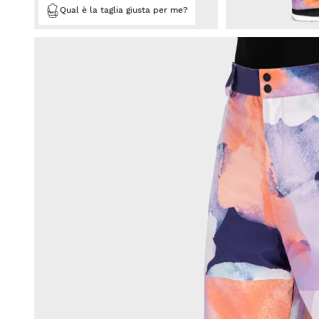
Qual è la taglia giusta per me?
Calcio
Lifestyle
Lifestyle
Calcio
Calcio
Collabs
Collabs
Visualizza tutto
Visualizza tutto Uomo
Visualizza tutto Donna
Bambini