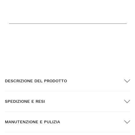
TEMPERATURA SUPPORTATA
64
95
F
F
MIN.
MAX.
DESCRIZIONE DEL PRODOTTO
SPEDIZIONE E RESI
MANUTENZIONE E PULIZIA
Spedizione GRATUITA per gli ordini superiori a $300.00