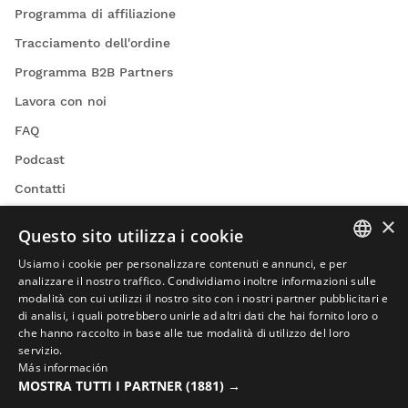
Programma di affiliazione
Tracciamento dell'ordine
Programma B2B Partners
Lavora con noi
FAQ
Podcast
Contatti
Blog
×
Questo sito utilizza i cookie
Trova il tuo negozio Siroko
Usiamo i cookie per personalizzare contenuti e annunci, e per
SPANISH
analizzare il nostro traffico. Condividiamo inoltre informazioni sulle
modalità con cui utilizzi il nostro sito con i nostri partner pubblicitari e
ENGLISH
di analisi, i quali potrebbero unirle ad altri dati che hai fornito loro o
che hanno raccolto in base alle tue modalità di utilizzo del loro
GREEK
servizio.
Video ciclismo
Más información
DANISH
MOSTRA TUTTI I PARTNER
(1881) →
Video sci
GERMAN