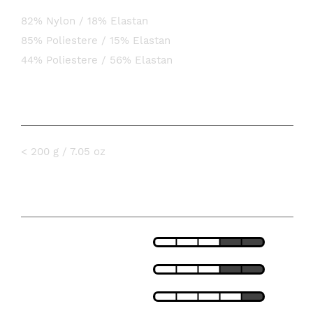
Short:
82% Nylon / 18% Elastan
85% Poliestere / 15% Elastan
44% Poliestere / 56% Elastan
PESO
< 200 g / 7.05 oz
SPECIFICHE
LEGGEREZZA
VESTIBILITÀ
TRASPIRABILITÀ