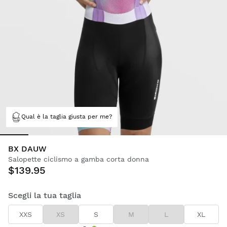
Qual è la taglia giusta per me?
BX DAUW
Salopette ciclismo a gamba corta donna
$139.95
Scegli la tua taglia
XXS
XS
S
M
L
XL