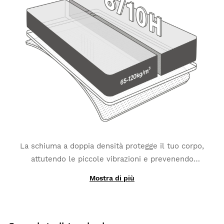
La schiuma a doppia densità protegge il tuo corpo,
attutendo le piccole vibrazioni e prevenendo
fastidiose irritazioni. La composizione del suo
Mostra di più
tessuto Microsense
realizzato in
Recticel
di alta
qualità, un materiale di fattura belga che garantisce
traspirabilità e performance ottimali, dà il tocco