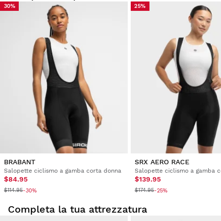
30%
25%
BRABANT
SRX AERO RACE
Salopette ciclismo a gamba corta donna
Salopette ciclismo a gamba 
$84.95
$139.95
$114.95
$174.95
-30%
-25%
Completa la tua attrezzatura