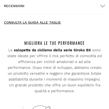
RECENSIONI
Consegna a domicilio
GRATIS
oltre $300.00
- Per il momento non ci sono recensioni su questo prodotto
New content loaded
-
CONSULTA LA GUIDA ALLE TAGLIE
Sii il primo a scrivere una recensione
MIGLIORA LE TUE PERFORMANCE
Le
salopette da ciclismo della serie Siroko BX
sono
Prova i nostri prodotti comodamente a casa tua. Hai 30
state ideate per offrire il mix perfetto di comodità ed
giorni dalla consegna per chiedere il reso.
efficienza per ciclisti amatoriali e ad alte
performance. Dopo mesi di sviluppo, abbiamo creato
Dal tuo account personale, puoi effettuare un reso in modo
un prodotto versatile e leggero che garantisce totale
semplice e veloce direttamente dai tuoi ordini.
adattabilità durante i momenti di massimo impegno.
Un grande prodotto che offre un buon equilibrio fra
Invia il rimborso al metodo di
A partire da
$9.95
qualità e performance.
pagamento originale