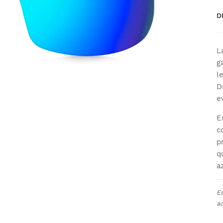
D
L
g
l
D
e
E
c
p
q
a
E
ad