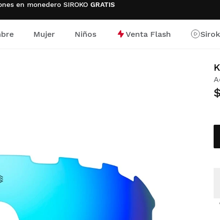
ciones en monedero SIROKO
GRATIS
bre
Mujer
Niños
Venta Flash
Siro
io
K
A