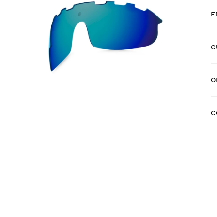
E
C
E
O
E
C
P
a
d