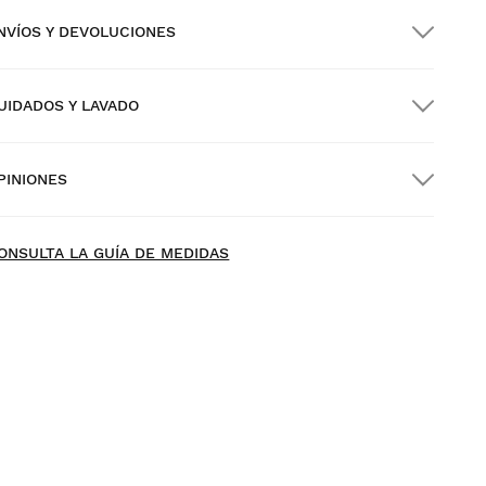
NVÍOS Y DEVOLUCIONES
UIDADOS Y LAVADO
nvío GRATIS en pedidos superiores a $300.00
PINIONES
nvío a domicilio
GRATIS
desde $300.00
ONSULTA LA GUÍA DE MEDIDAS
rueba tu talla desde casa con tranquilidad: tienes 30 días
 partir de la fecha de entrega para solicitar tu
evolución.