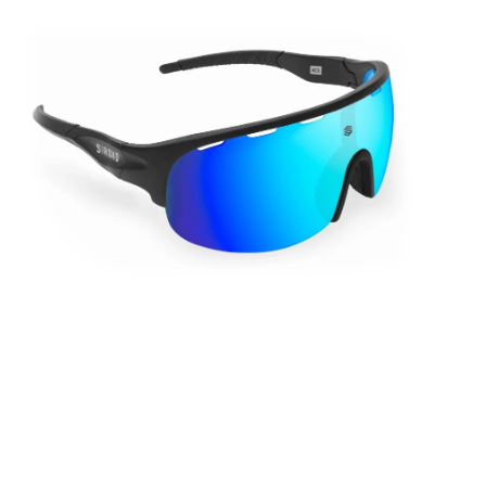
P
d
D