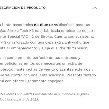
ESCRIPCIÓN DE PRODUCTO
a lente panorámica
K3 Blue Lens
diseñada para tus
afas Siroko Tech K3 está fabricada empleando nuestra
ente Special TAC 1,2 de Siroko. Cuenta con el sistema
ry Sky reforzado con una capa extra anti-vaho que
vita el empañamiento y aleja el sudor de tu visión.
s el complemento perfecto en tus entrenos y
ompeticiones en los que necesites un extra de
rotección ante rachas de viento o agentes externos y
uieras contar con una lente adicional. Presenta tintado
zul con efecto ligeramente espejado.
stas lentes son válidas únicamente para modelos de gafas
quiridos a partir de 2023.